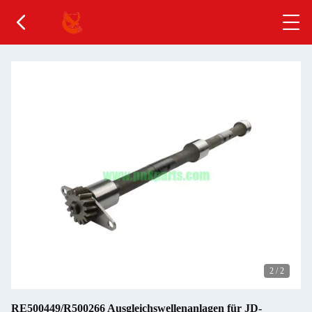
2
/
2
RE500449/R500266 Ausgleichswellenanlagen für JD-