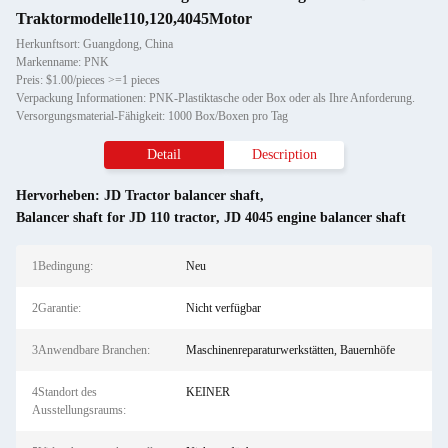
Traktormodelle110,120,4045Motor
Herkunftsort: Guangdong, China
Markenname: PNK
Preis: $1.00/pieces >=1 pieces
Verpackung Informationen: PNK-Plastiktasche oder Box oder als Ihre Anforderung.
Versorgungsmaterial-Fähigkeit: 1000 Box/Boxen pro Tag
Detail
Description
Hervorheben:
JD Tractor balancer shaft
,
Balancer shaft for JD 110 tractor
,
JD 4045 engine balancer shaft
1Bedingung:
Neu
2Garantie:
Nicht verfügbar
3Anwendbare Branchen:
Maschinenreparaturwerkstätten, Bauernhöfe
4Standort des
KEINER
Ausstellungsraums: