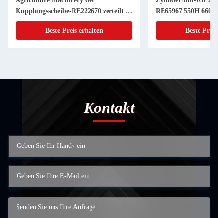
Agriculture Machinery der
Zylinderrohr-Kit JD
Kupplungsscheibe-RE222670 zerteilt 11
RE65967 550H 6603 
Zoll 20 KEIL
Powerthch Turbo
Beste Preis erhalten
Beste Preis
Kontakt