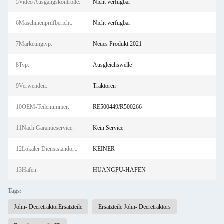
5Video Ausgangskontrolle:
Nicht verfügbar
6Maschinenprüfbericht:
Nicht verfügbar
7Marketingtyp:
Neues Produkt 2021
8Typ:
Ausgleichswelle
9Verwenden:
Traktoren
10OEM-Teilenummer:
RE500449/R500266
11Nach Garantieservice:
Kein Service
12Lokaler Dienststandort:
KEINER
13Hafen:
HUANGPU-HAFEN
Tags:
John- DeeretraktorErsatzteile
Ersatzteile John- Deeretraktors