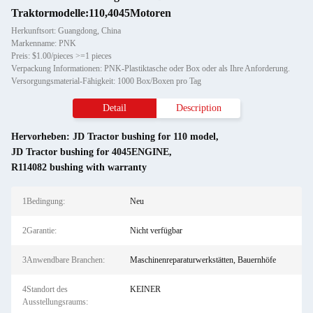
Traktormodelle:110,4045Motoren
Herkunftsort: Guangdong, China
Markenname: PNK
Preis: $1.00/pieces >=1 pieces
Verpackung Informationen: PNK-Plastiktasche oder Box oder als Ihre Anforderung.
Versorgungsmaterial-Fähigkeit: 1000 Box/Boxen pro Tag
Detail
Description
Hervorheben:
JD Tractor bushing for 110 model
,
JD Tractor bushing for 4045ENGINE
,
R114082 bushing with warranty
1Bedingung:
Neu
2Garantie:
Nicht verfügbar
3Anwendbare Branchen:
Maschinenreparaturwerkstätten, Bauernhöfe
4Standort des
KEINER
Ausstellungsraums: