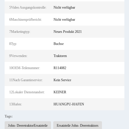
5Video Ausgangskontrolle:
Nicht verfügbar
6Maschinenprüfbericht:
Nicht verfügbar
7Marketingtyp:
Neues Produkt 2021
8Typ:
Buchse
9Verwenden:
Traktoren
10OEM-Teilenummer:
R114082
11Nach Garantieservice:
Kein Service
12Lokaler Dienststandort:
KEINER
13Hafen:
HUANGPU-HAFEN
Tags:
John- DeeretraktorErsatzteile
Ersatzteile John- Deeretraktors