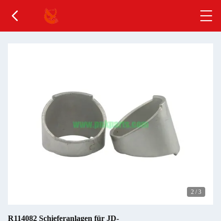
2
/
3
R114082 Schieferanlagen für JD-