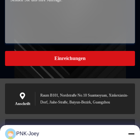
Einreichungen
Raum B101, Nordstraße No.10 Suantaoyuan, Xinkexiaxin-
Dorf, Jiahe-Straße, Baiyun-Bezirk, Guangzhou
Anschrift
PNK-Joey
xianzhihao@gzxingchao.info
E-Mail-Adresse