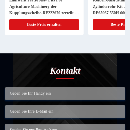
Laufwerk Platte Assy Fits For
Kolben-Ausrüstung 
Agriculture Machinery der
Zylinderrohr-Kit JD
Kupplungsscheibe-RE222670 zerteilt 11
RE65967 550H 6603 
Zoll 20 KEIL
Powerthch Turbo
Beste Preis erhalten
Beste Preis
Kontakt