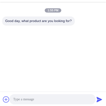
1:55 PM
Good day, what product are you looking for?
008613580404923
Telefon
Guangzhou Xingchao Agriculture Machinery
Co., Ltd.
Beste Preis erhalten
Get a Quote
Guangzhou Xingchao Agriculture Machinery Co., Ltd.