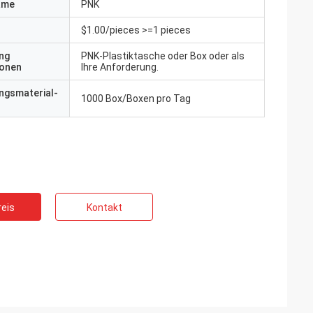
ame
PNK
$1.00/pieces >=1 pieces
ng
PNK-Plastiktasche oder Box oder als
ionen
Ihre Anforderung.
ngsmaterial-
1000 Box/Boxen pro Tag
eis
Kontakt