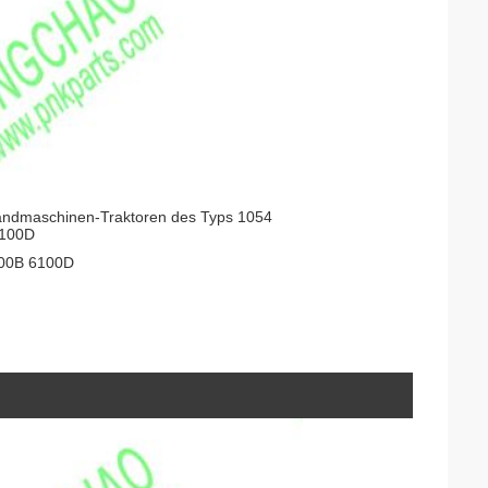
 Landmaschinen-Traktoren des Typs 1054
6100D
100B 6100D