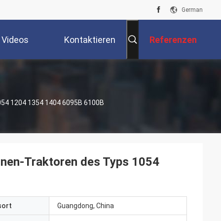
German
Videos
Kontaktieren
Referenzen
Sie Uns
1054 1204 1354 1404 6095B 6100B
inen-Traktoren des Typs 1054
sort
Guangdong, China