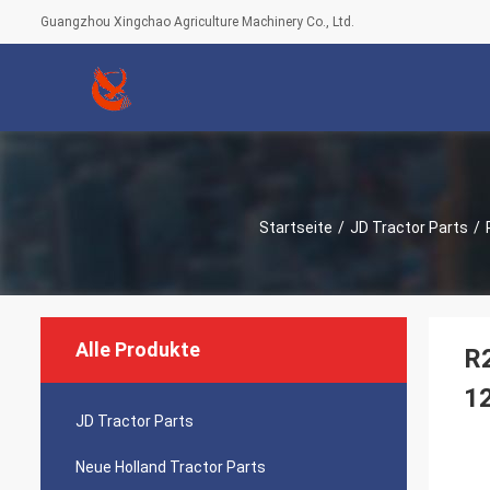
Guangzhou Xingchao Agriculture Machinery Co., Ltd.
Startseite
/
JD Tractor Parts
/
Alle Produkte
R2
1
JD Tractor Parts
Neue Holland Tractor Parts