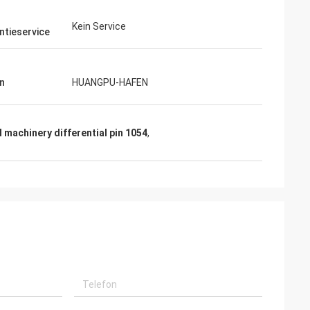
h
Kein Service
ntieservice
n
HUANGPU-HAFEN
l machinery differential pin 1054
,