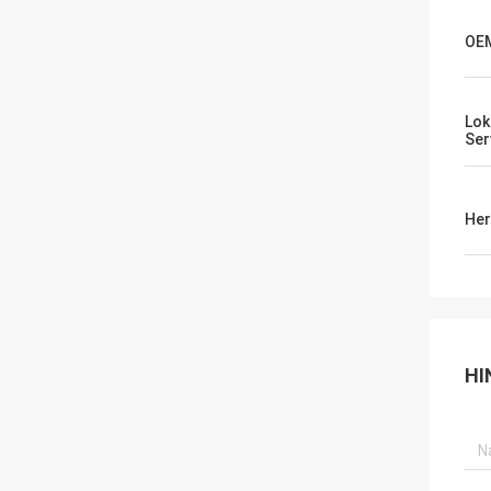
OE
Lok
Ser
Her
HI