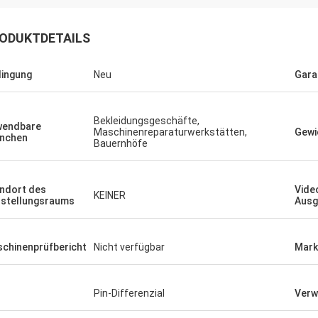
ODUKTDETAILS
ingung
Neu
Gara
Bekleidungsgeschäfte,
wendbare
Maschinenreparaturwerkstätten,
Gewi
nchen
Bauernhöfe
ndort des
Vide
KEINER
stellungsraums
Ausg
chinenprüfbericht
Nicht verfügbar
Mark
Pin-Differenzial
Verw