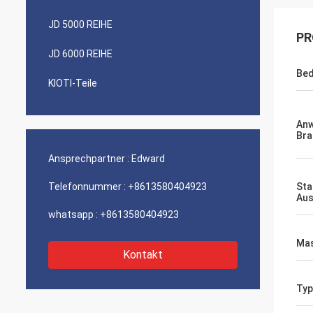
JD 5000 REIHE
PR
JD 6000 REIHE
Bed
KIOTI-Teile
An
Bra
Ansprechpartner :
Edward
Telefonnummer :
+8613580404923
Sta
Aus
whatsapp :
+8613580404923
Mas
Kontakt
Typ