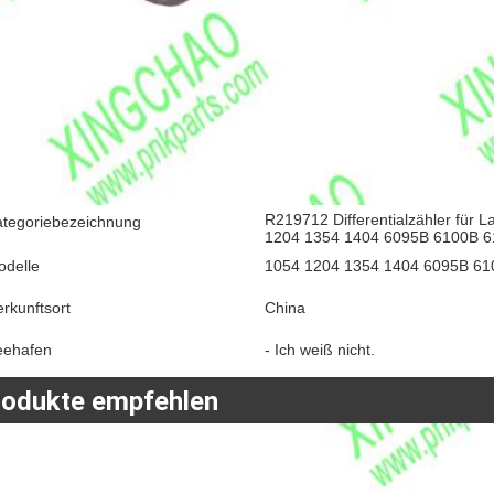
R219712 Differentialzähler für
ategoriebezeichnung
1204 1354 1404 6095B 6100B 
odelle
1054 1204 1354 1404 6095B 6
rkunftsort
China
eehafen
- Ich weiß nicht.
rodukte empfehlen