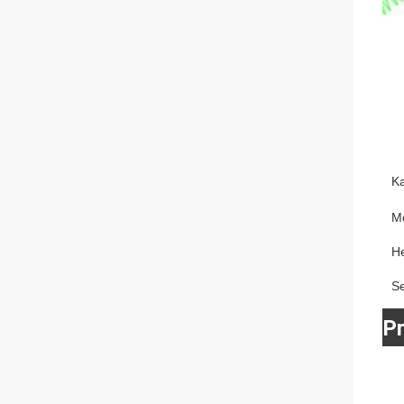
K
M
He
S
P