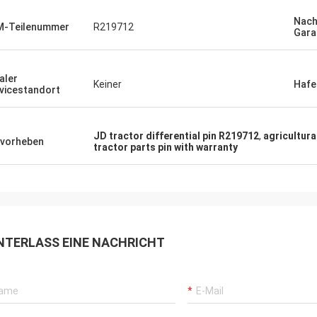
Nac
M-Teilenummer
R219712
Gara
aler
Keiner
Hafe
vicestandort
JD tractor differential pin R219712
,
agricultura
vorheben
tractor parts pin with warranty
NTERLASS EINE NACHRICHT