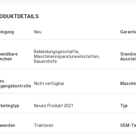
ODUKTDETAILS
ingung
Neu
Garanti
Bekleidungsgeschäfte,
wendbare
Standor
Maschinenreparaturwerkstätten,
nchen
Ausste
Bauernhöfe
eo
Nicht verfügbar
Maschin
gangskontrolle
ketingtyp
Neues Produkt 2021
Typ
rwenden
Traktoren
OEM-Te