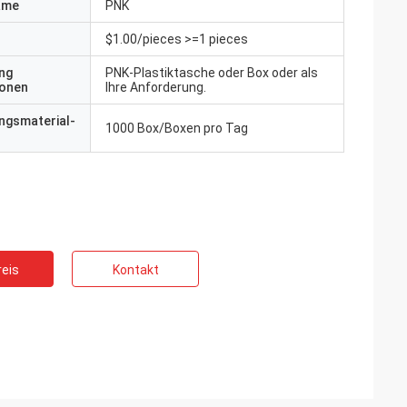
ame
PNK
$1.00/pieces >=1 pieces
ng
PNK-Plastiktasche oder Box oder als
ionen
Ihre Anforderung.
ngsmaterial-
1000 Box/Boxen pro Tag
eis
Kontakt