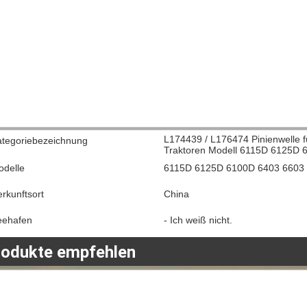
L174439 / L176474 Pinienwelle fü
ategoriebezeichnung
Traktoren Modell 6115D 6125D 
odelle
6115D 6125D 6100D 6403 6603
rkunftsort
China
eehafen
- Ich weiß nicht.
rodukte empfehlen