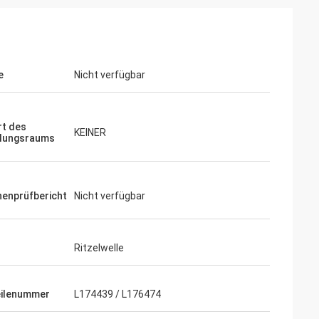
e
Nicht verfügbar
t des
KEINER
llungsraums
enprüfbericht
Nicht verfügbar
Ritzelwelle
ilenummer
L174439 / L176474