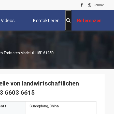
German
Videos
Kontaktieren
Referenzen
Sie Uns
hen Traktoren Modell 6115D 6125D
ile von landwirtschaftlichen
03 6603 6615
sort
Guangdong, China