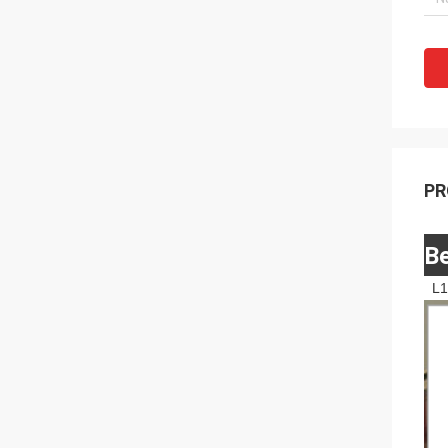
PR
Be
L1