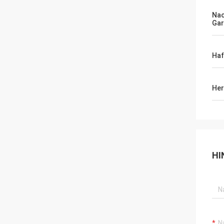
Na
Gar
Haf
Her
HI