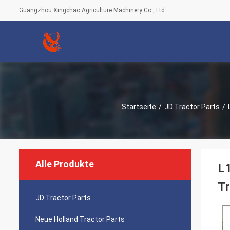
Guangzhou Xingchao Agriculture Machinery Co., Ltd.
Startseite
/
JD Tractor Parts
/
Alle Produkte
L1
T
JD Tractor Parts
Neue Holland Tractor Parts