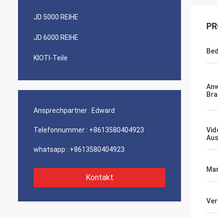
JD 5000 REIHE
PR
JD 6000 REIHE
Bed
KIOTI-Teile
An
Bra
Ansprechpartner :
Edward
Telefonnummer :
+8613580404923
Vid
Aus
whatsapp :
+8613580404923
Mar
Kontakt
Ve