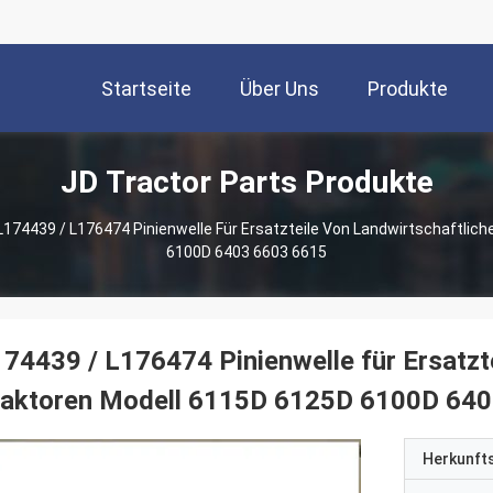
Startseite
Über Uns
Produkte
JD Tractor Parts Produkte
L174439 / L176474 Pinienwelle Für Ersatzteile Von Landwirtschaftlic
6100D 6403 6603 6615
74439 / L176474 Pinienwelle für Ersatzte
raktoren Modell 6115D 6125D 6100D 64
Herkunft