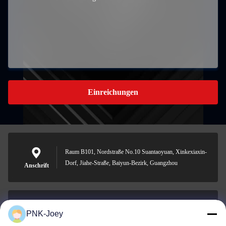
Einreichungen
Raum B101, Nordstraße No.10 Suantaoyuan, Xinkexiaxin-
Dorf, Jiahe-Straße, Baiyun-Bezirk, Guangzhou
Anschrift
PNK-Joey
xianzhihao@gzxingchao.info
E-Mail-Adresse