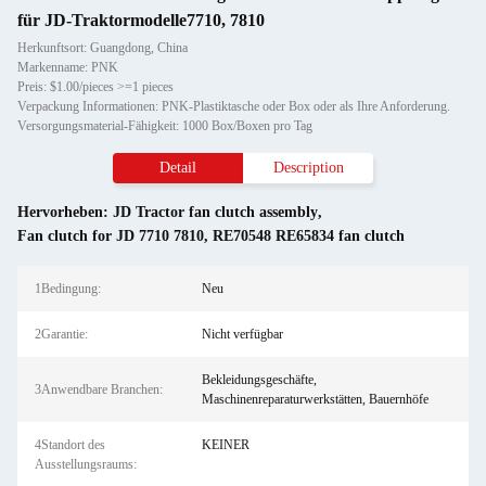
für JD-Traktormodelle7710, 7810
Herkunftsort: Guangdong, China
Markenname: PNK
Preis: $1.00/pieces >=1 pieces
Verpackung Informationen: PNK-Plastiktasche oder Box oder als Ihre Anforderung.
Versorgungsmaterial-Fähigkeit: 1000 Box/Boxen pro Tag
Detail
Description
Hervorheben:
JD Tractor fan clutch assembly
,
Fan clutch for JD 7710 7810
,
RE70548 RE65834 fan clutch
1Bedingung:
Neu
2Garantie:
Nicht verfügbar
Bekleidungsgeschäfte,
3Anwendbare Branchen:
Maschinenreparaturwerkstätten, Bauernhöfe
4Standort des
KEINER
Ausstellungsraums: