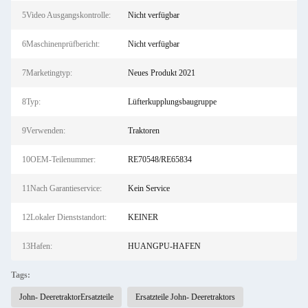
5Video Ausgangskontrolle:
Nicht verfügbar
6Maschinenprüfbericht:
Nicht verfügbar
7Marketingtyp:
Neues Produkt 2021
8Typ:
Lüfterkupplungsbaugruppe
9Verwenden:
Traktoren
10OEM-Teilenummer:
RE70548/RE65834
11Nach Garantieservice:
Kein Service
12Lokaler Dienststandort:
KEINER
13Hafen:
HUANGPU-HAFEN
Tags:
John- DeeretraktorErsatzteile
Ersatzteile John- Deeretraktors