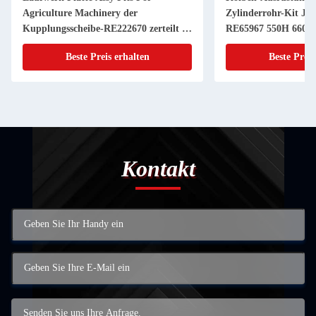
Agriculture Machinery der
Zylinderrohr-Kit JD
Kupplungsscheibe-RE222670 zerteilt 11
RE65967 550H 6603 
Zoll 20 KEIL
Powerthch Turbo
Beste Preis erhalten
Beste Preis
Kontakt