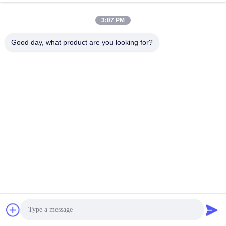
3:07 PM
Good day, what product are you looking for?
008613580404923
Telefon
Guangzhou Xingchao Agriculture Machinery
Co., Ltd.
Beste Preis erhalten
Get a Quote
Guangzhou Xingchao Agriculture Machinery Co., Ltd.