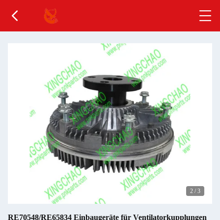
2
/
3
RE70548/RE65834 Einbaugeräte für Ventilatorkupplungen