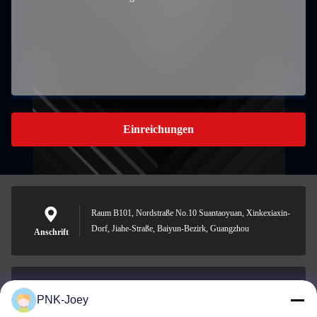
Einreichungen
Raum B101, Nordstraße No.10 Suantaoyuan, Xinkexiaxin-
Dorf, Jiahe-Straße, Baiyun-Bezirk, Guangzhou
Anschrift
PNK-Joey
xianzhihao@gzxingchao.info
E-Mail-Adresse