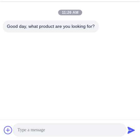
11:26 AM
Good day, what product are you looking for?
008613580404923
Telefon
Guangzhou Xingchao Agriculture Machinery
Co., Ltd.
Beste Preis erhalten
Get a Quote
Guangzhou Xingchao Agriculture Machinery Co., Ltd.