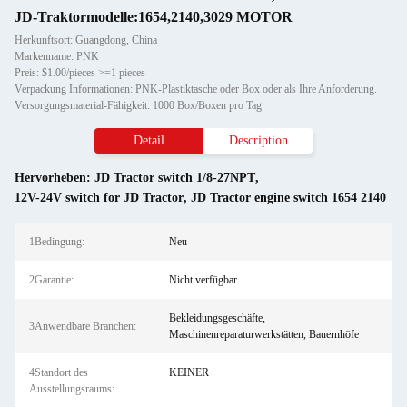
JD-Traktormodelle:1654,2140,3029 MOTOR
Herkunftsort: Guangdong, China
Markenname: PNK
Preis: $1.00/pieces >=1 pieces
Verpackung Informationen: PNK-Plastiktasche oder Box oder als Ihre Anforderung.
Versorgungsmaterial-Fähigkeit: 1000 Box/Boxen pro Tag
Detail
Description
Hervorheben:
JD Tractor switch 1/8-27NPT
,
12V-24V switch for JD Tractor
,
JD Tractor engine switch 1654 2140
1Bedingung:
Neu
2Garantie:
Nicht verfügbar
Bekleidungsgeschäfte,
3Anwendbare Branchen:
Maschinenreparaturwerkstätten, Bauernhöfe
4Standort des
KEINER
Ausstellungsraums: