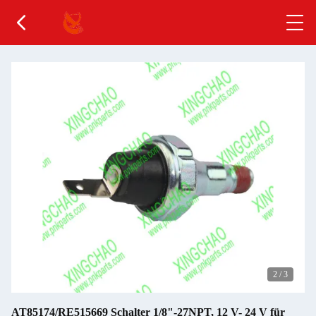
2
/
3
AT85174/RE515669 Schalter 1/8"-27NPT, 12 V- 24 V für