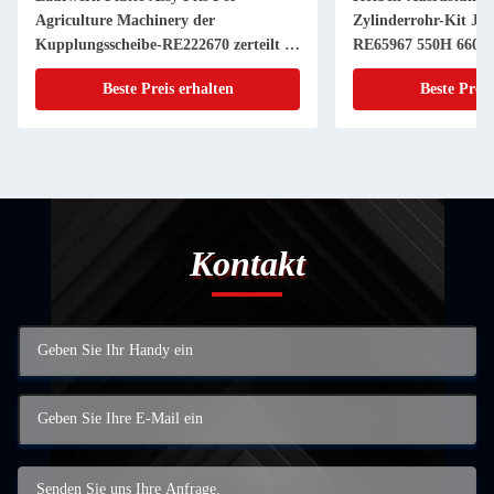
Agriculture Machinery der
Zylinderrohr-Kit JD
Kupplungsscheibe-RE222670 zerteilt 11
RE65967 550H 6603 
Zoll 20 KEIL
Powerthch Turbo
Beste Preis erhalten
Beste Preis
Kontakt