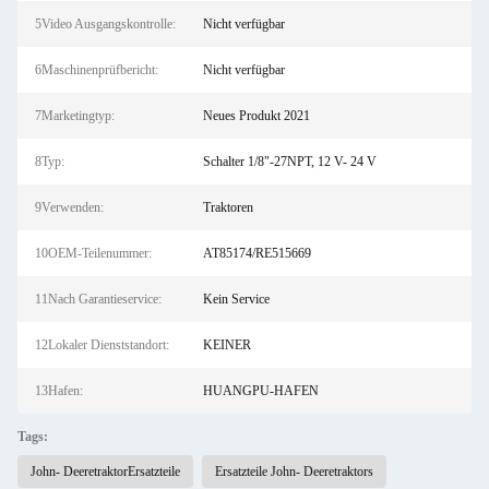
5Video Ausgangskontrolle:
Nicht verfügbar
6Maschinenprüfbericht:
Nicht verfügbar
7Marketingtyp:
Neues Produkt 2021
8Typ:
Schalter 1/8"-27NPT, 12 V- 24 V
9Verwenden:
Traktoren
10OEM-Teilenummer:
AT85174/RE515669
11Nach Garantieservice:
Kein Service
12Lokaler Dienststandort:
KEINER
13Hafen:
HUANGPU-HAFEN
Tags:
John- DeeretraktorErsatzteile
Ersatzteile John- Deeretraktors