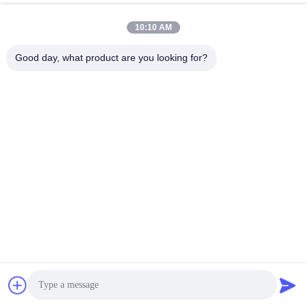
10:10 AM
Good day, what product are you looking for?
008613580404923
Telefon
Guangzhou Xingchao Agriculture Machinery
Co., Ltd.
Beste Preis erhalten
Get a Quote
Guangzhou Xingchao Agriculture Machinery Co., Ltd.