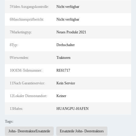
5Video Ausgangskontrolle:
Nicht verfügbar
6Maschinenprüfbericht:
Nicht verfügbar
7Marketingtyp:
Neues Produkt 2021
8Typ:
Drehschalter
9Verwenden:
Traktoren
10OEM-Teilenummer:
RE61717
11Nach Garantieservice:
Kein Service
12Lokaler Dienststandort:
Keiner
13Hafen:
HUANGPU-HAFEN
Tags:
John- DeeretraktorErsatzteile
Ersatzteile John- Deeretraktors