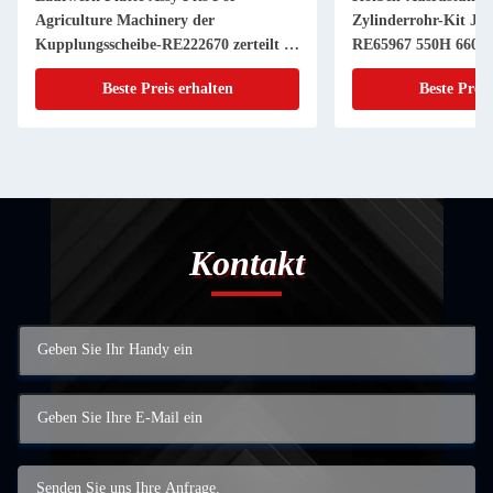
Agriculture Machinery der
Zylinderrohr-Kit JD
Kupplungsscheibe-RE222670 zerteilt 11
RE65967 550H 6603 
Zoll 20 KEIL
Powerthch Turbo
Beste Preis erhalten
Beste Preis
Kontakt