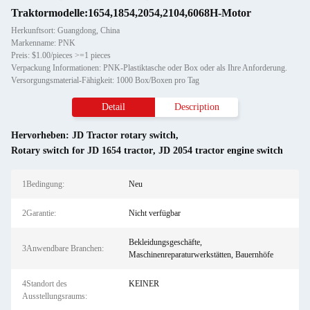
Traktormodelle:1654,1854,2054,2104,6068H-Motor
Herkunftsort: Guangdong, China
Markenname: PNK
Preis: $1.00/pieces >=1 pieces
Verpackung Informationen: PNK-Plastiktasche oder Box oder als Ihre Anforderung.
Versorgungsmaterial-Fähigkeit: 1000 Box/Boxen pro Tag
Detail
Description
Hervorheben:
JD Tractor rotary switch
,
Rotary switch for JD 1654 tractor
,
JD 2054 tractor engine switch
1Bedingung:
Neu
2Garantie:
Nicht verfügbar
Bekleidungsgeschäfte,
3Anwendbare Branchen:
Maschinenreparaturwerkstätten, Bauernhöfe
4Standort des
KEINER
Ausstellungsraums: