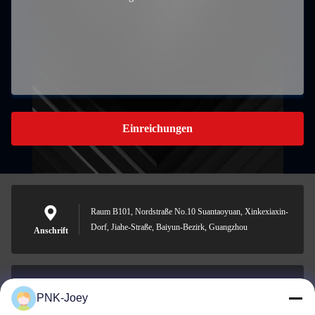
Einreichungen
Raum B101, Nordstraße No.10 Suantaoyuan, Xinkexiaxin-
Dorf, Jiahe-Straße, Baiyun-Bezirk, Guangzhou
Anschrift
PNK-Joey
xianzhihao@gzxingchao.info
E-Mail-Adresse