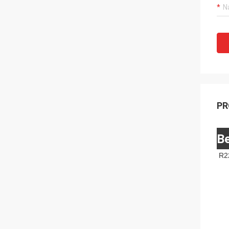
PR
Be
R2