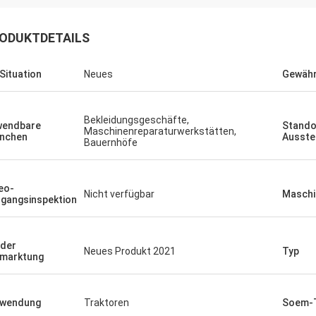
ODUKTDETAILS
 Situation
Neues
Gewähr
Bekleidungsgeschäfte,
wendbare
Stando
Maschinenreparaturwerkstätten,
nchen
Ausste
Bauernhöfe
eo-
Nicht verfügbar
Maschi
gangsinspektion
 der
Neues Produkt 2021
Typ
marktung
rwendung
Traktoren
Soem-