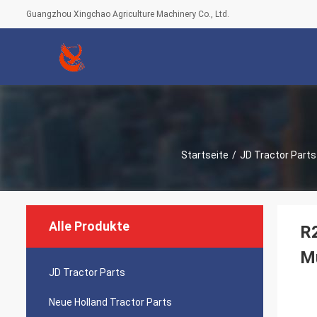
Guangzhou Xingchao Agriculture Machinery Co., Ltd.
Startseite
/
JD Tractor Parts
Alle Produkte
R2
M
JD Tractor Parts
Neue Holland Tractor Parts