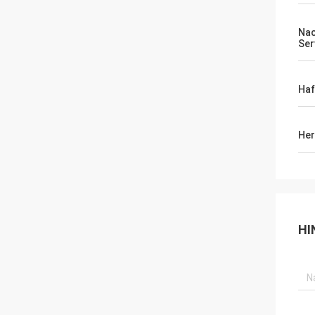
Nac
Ser
Haf
Her
HI