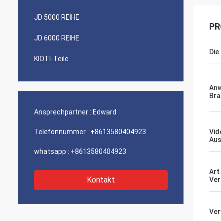
JD 5000 REIHE
PR
JD 6000 REIHE
Die
KIOTI-Teile
An
Bra
Ansprechpartner :
Edward
Telefonnummer :
+8613580404923
Vid
Aus
whatsapp :
+8613580404923
Art
Kontakt
Ver
Ve