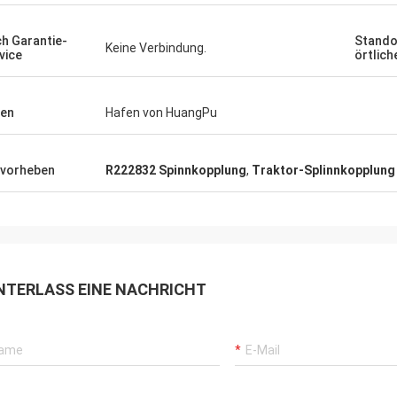
h Garantie-
Stando
Keine Verbindung.
vice
örtlich
en
Hafen von HuangPu
vorheben
R222832 Spinnkopplung
,
Traktor-Splinnkopplung
NTERLASS EINE NACHRICHT