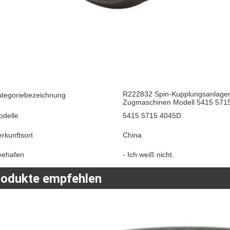
R222832 Spin-Kupplungsanlagen f
ategoriebezeichnung
Zugmaschinen Modell 5415 571
odelle
5415 5715 4045D
rkunftsort
China
eehafen
- Ich weiß nicht.
rodukte empfehlen