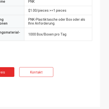
ame
PNK
$1.00/pieces >=1 pieces
ng
PNK-Plastiktasche oder Box oder als
ionen
Ihre Anforderung.
ngsmaterial-
1000 Box/Boxen pro Tag
eis
Kontakt