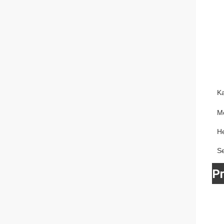
K
M
He
S
P