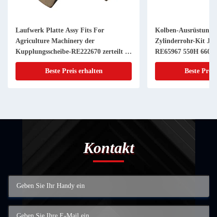
Laufwerk Platte Assy Fits For
Kolben-Ausrüstung 
Agriculture Machinery der
Zylinderrohr-Kit JD
Kupplungsscheibe-RE222670 zerteilt 11
RE65967 550H 6603 
Zoll 20 KEIL
Powerthch Turbo
Beste Preis erhalten
Beste Preis
Kontakt