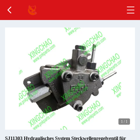
1
/
1
SJ11303 Hydraulisches System Steckwellenregelventil für