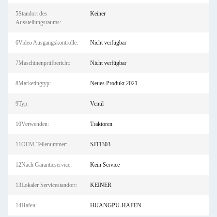
5Standort des
Keiner
Ausstellungsraums:
6Video Ausgangskontrolle:
Nicht verfügbar
7Maschinenprüfbericht:
Nicht verfügbar
8Marketingtyp:
Neues Produkt 2021
9Typ:
Ventil
10Verwenden:
Traktoren
11OEM-Teilenummer:
SJ11303
12Nach Garantieservice:
Kein Service
13Lokaler Servicestandort:
KEINER
14Hafen:
HUANGPU-HAFEN