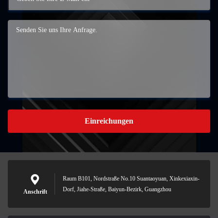
Einreichungen
Raum B101, Nordstraße No.10 Suantaoyuan, Xinkexiaxin-
Dorf, Jiahe-Straße, Baiyun-Bezirk, Guangzhou
Anschrift