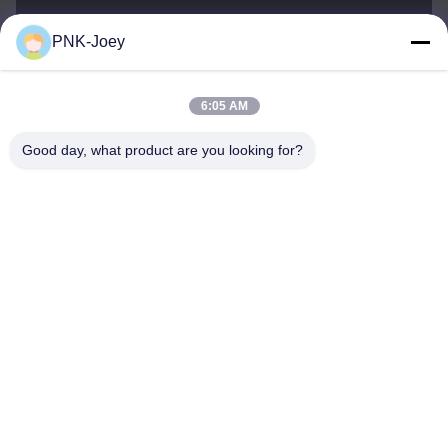
PNK-Joey
xianzhihao@gzxingchao.info
E-Mail-Adresse
6:05 AM
Good day, what product are you looking for?
008613580404923
Telefon
Guangzhou Xingchao Agriculture Machinery
Co., Ltd.