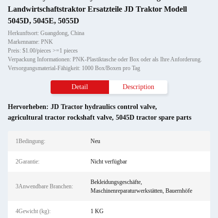
Landwirtschaftstraktor Ersatzteile JD Traktor Modell
5045D, 5045E, 5055D
Herkunftsort: Guangdong, China
Markenname: PNK
Preis: $1.00/pieces >=1 pieces
Verpackung Informationen: PNK-Plastiktasche oder Box oder als Ihre Anforderung.
Versorgungsmaterial-Fähigkeit: 1000 Box/Boxen pro Tag
Detail
Description
Hervorheben:
JD Tractor hydraulics control valve
,
agricultural tractor rockshaft valve
,
5045D tractor spare parts
1Bedingung:
Neu
2Garantie:
Nicht verfügbar
Bekleidungsgeschäfte,
3Anwendbare Branchen:
Maschinenreparaturwerkstätten, Bauernhöfe
4Gewicht (kg):
1 KG