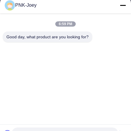
PNK-Joey
xianzhihao@gzxingchao.info
E-Mail-Adresse
6:59 PM
Good day, what product are you looking for?
008613580404923
Telefon
Guangzhou Xingchao Agriculture Machinery
Co., Ltd.