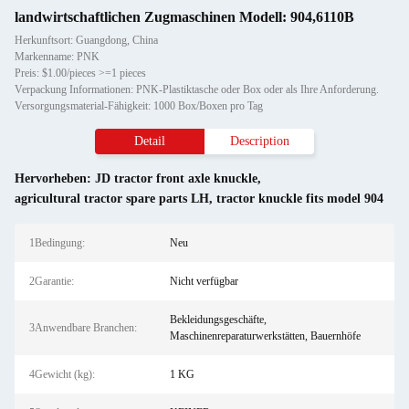
landwirtschaftlichen Zugmaschinen Modell: 904,6110B
Herkunftsort: Guangdong, China
Markenname: PNK
Preis: $1.00/pieces >=1 pieces
Verpackung Informationen: PNK-Plastiktasche oder Box oder als Ihre Anforderung.
Versorgungsmaterial-Fähigkeit: 1000 Box/Boxen pro Tag
Detail
Description
Hervorheben:
JD tractor front axle knuckle
,
agricultural tractor spare parts LH
,
tractor knuckle fits model 904
1Bedingung:
Neu
2Garantie:
Nicht verfügbar
Bekleidungsgeschäfte,
3Anwendbare Branchen:
Maschinenreparaturwerkstätten, Bauernhöfe
4Gewicht (kg):
1 KG