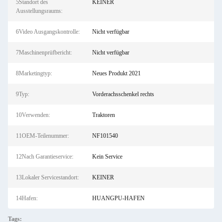
5Standort des
KEINER
Ausstellungsraums:
6Video Ausgangskontrolle:
Nicht verfügbar
7Maschinenprüfbericht:
Nicht verfügbar
8Marketingtyp:
Neues Produkt 2021
9Typ:
Vorderachsschenkel rechts
10Verwenden:
Traktoren
11OEM-Teilenummer:
NF101540
12Nach Garantieservice:
Kein Service
13Lokaler Servicestandort:
KEINER
14Hafen:
HUANGPU-HAFEN
Tags: