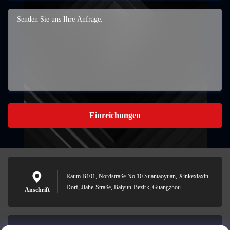
Einreichungen
Raum B101, Nordstraße No.10 Suantaoyuan, Xinkexiaxin-
Dorf, Jiahe-Straße, Baiyun-Bezirk, Guangzhou
Anschrift