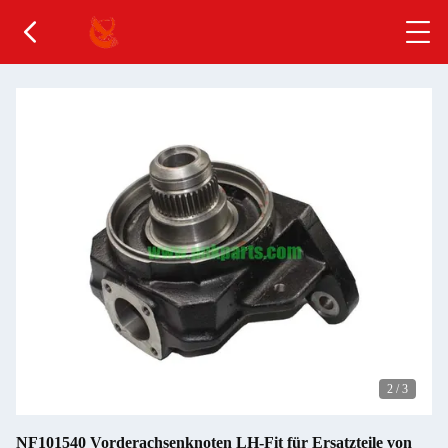
2
/
3
NF101540 Vorderachsenknoten LH-Fit für Ersatzteile von