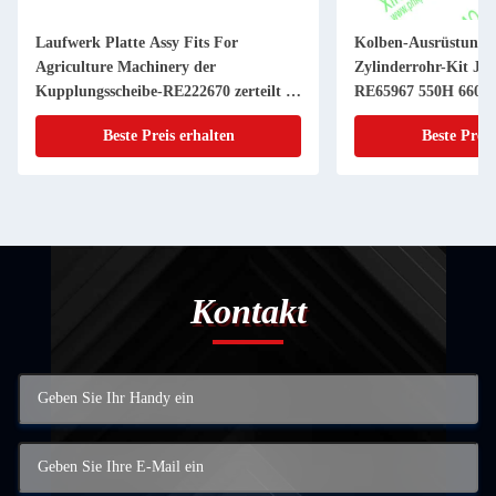
Laufwerk Platte Assy Fits For
Kolben-Ausrüstung 
Agriculture Machinery der
Zylinderrohr-Kit JD
Kupplungsscheibe-RE222670 zerteilt 11
RE65967 550H 6603 
Zoll 20 KEIL
Powerthch Turbo
Beste Preis erhalten
Beste Preis
Kontakt