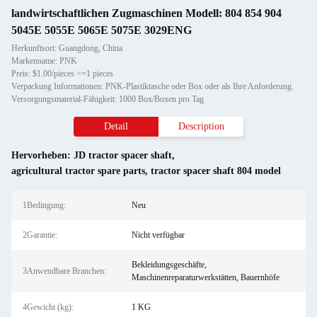
landwirtschaftlichen Zugmaschinen Modell: 804 854 904
5045E 5055E 5065E 5075E 3029ENG
Herkunftsort: Guangdong, China
Markenname: PNK
Preis: $1.00/pieces >=1 pieces
Verpackung Informationen: PNK-Plastiktasche oder Box oder als Ihre Anforderung.
Versorgungsmaterial-Fähigkeit: 1000 Box/Boxen pro Tag
Detail
Description
Hervorheben:
JD tractor spacer shaft
,
agricultural tractor spare parts
,
tractor spacer shaft 804 model
1Bedingung:
Neu
2Garantie:
Nicht verfügbar
Bekleidungsgeschäfte,
3Anwendbare Branchen:
Maschinenreparaturwerkstätten, Bauernhöfe
4Gewicht (kg):
1 KG