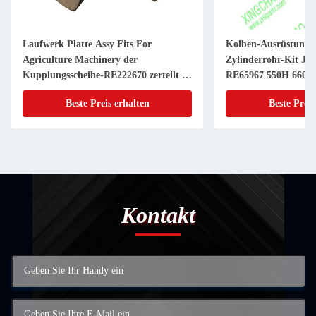
Laufwerk Platte Assy Fits For
Kolben-Ausrüstung 
Agriculture Machinery der
Zylinderrohr-Kit JD
Kupplungsscheibe-RE222670 zerteilt 11
RE65967 550H 6603 
Zoll 20 KEIL
Powerthch Turbo
Beste Preis erhalten
Beste Preis
Kontakt