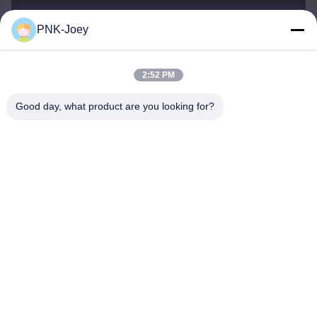
PNK-Joey
xianzhihao@gzxingchao.info
E-Mail-Adresse
2:52 PM
Good day, what product are you looking for?
008613580404923
Telefon
Guangzhou Xingchao Agriculture Machinery
Co., Ltd.