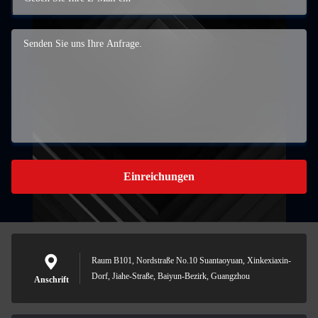
Einreichungen
Raum B101, Nordstraße No.10 Suantaoyuan, Xinkexiaxin-
Dorf, Jiahe-Straße, Baiyun-Bezirk, Guangzhou
Anschrift