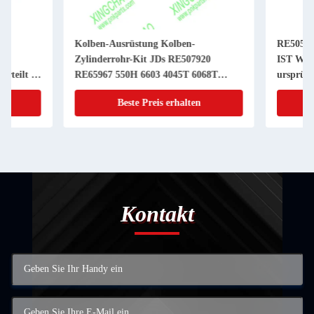
Kolben-Ausrüstung Kolben-
RE505980 RE546906
Zylinderrohr-Kit JDs RE507920
IST Wasser-Pumpe m
RE65967 550H 6603 4045T 6068T
ursprünglicher JD Tr
Powerthch Turbo
Beste Preis erhalten
Beste Preis
Kontakt