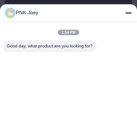
PNK-Joey
xianzhihao@gzxingchao.info
E-Mail-Adresse
1:54 PM
Good day, what product are you looking for?
008613580404923
Telefon
Guangzhou Xingchao Agriculture Machinery
Co., Ltd.