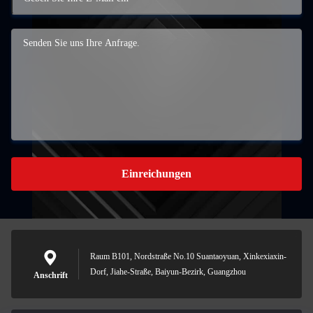
Einreichungen
Raum B101, Nordstraße No.10 Suantaoyuan, Xinkexiaxin-
Dorf, Jiahe-Straße, Baiyun-Bezirk, Guangzhou
Anschrift