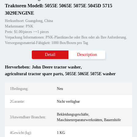
Traktoren Modell: 5055E 5065E 5075E 5045D 5715
3029ENGINE
Herkunftsort: Guangdong, China
Markenname: PNK
Preis: $1.00/pieces >=1 pieces
Verpackung Informationen: PNK-Plastiktasche oder Box oder als Ihre Anforderung.
Versorgungsmaterial-Fähigkeit: 1000 Box/Boxen pro Tag
Detail
Description
Hervorheben:
John Deere tractor washer
,
agricultural tractor spare parts
,
5055E 5065E 5075E washer
1Bedingung:
Neu
2Garantie:
Nicht verfügbar
Bekleidungsgeschäfte,
3Anwendbare Branchen:
Maschinenreparaturwerkstätten, Bauernhöfe
4Gewicht (kg):
1 KG