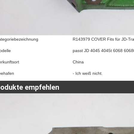
ategoriebezeichnung
R143979 COVER Fits für JD-Tra
odelle
passt JD 4045 4045t 6068 6068
rkunftsort
China
eehafen
- Ich weiß nicht.
rodukte empfehlen