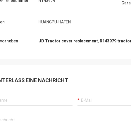
M-Teilenummer
R143979
Gara
en
HUANGPU-HAFEN
vorheben
JD Tractor cover replacement
,
R143979 tracto
NTERLASS EINE NACHRICHT