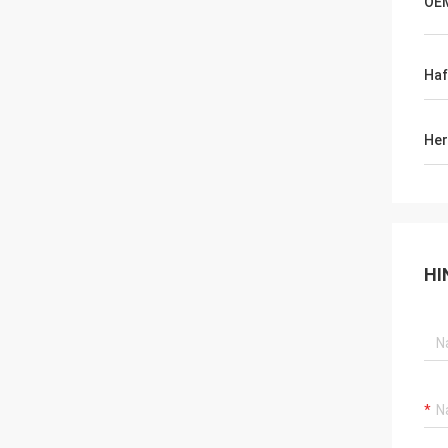
OE
Haf
Her
HI