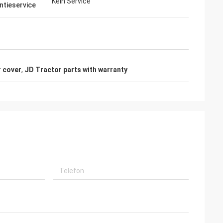
Kein Service
ntieservice
r cover
,
JD Tractor parts with warranty