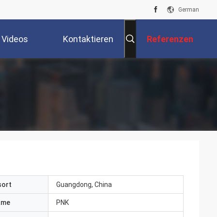
German
Videos
Kontaktieren
Referenzen
Sie Uns
sort
Guangdong, China
ame
PNK