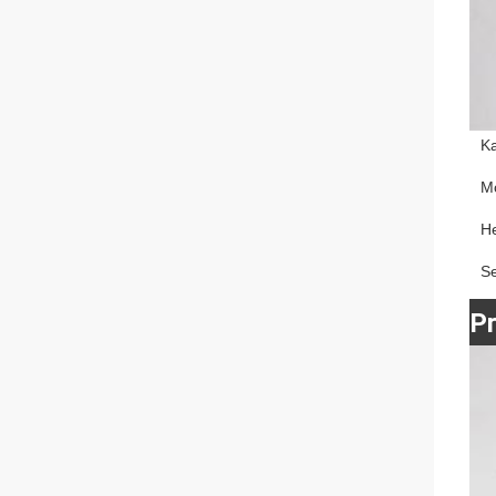
K
M
He
S
P