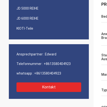
PR
JD 5000 REIHE
Bed
JD 6000 REIHE
KIOTI-Teile
An
Bra
Ansprechpartner :
Edward
Sta
Aus
Telefonnummer :
+8613580404923
whatsapp :
+8613580404923
Mas
Kontakt
Typ