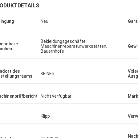
ODUKTDETAILS
ingung
Neu
Gara
Bekleidungsgeschäfte,
wendbare
Maschinenreparaturwerkstätten,
Gewi
nchen
Bauernhöfe
ndort des
Vide
KEINER
stellungsraums
Ausg
chinenprüfbericht
Nicht verfügbar
Mark
Klipp
Verw
Nac