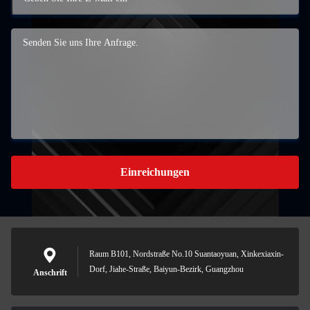
Einreichungen
Raum B101, Nordstraße No.10 Suantaoyuan, Xinkexiaxin-
Dorf, Jiahe-Straße, Baiyun-Bezirk, Guangzhou
Anschrift