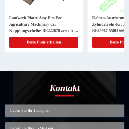
Laufwerk Platte Assy Fits For
Kolben-Ausrüstung 
Agriculture Machinery der
Zylinderrohr-Kit JD
Kupplungsscheibe-RE222670 zerteilt 11
RE65967 550H 6603 
Zoll 20 KEIL
Powerthch Turbo
Beste Preis erhalten
Beste Preis
Kontakt