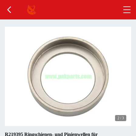
2
/
3
R219395 Ringschienen- und Pinienwellen für