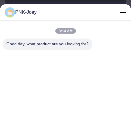
PNK-Joey
xianzhihao@gzxingchao.info
E-Mail-Adresse
3:14 AM
Good day, what product are you looking for?
008613580404923
Telefon
Guangzhou Xingchao Agriculture Machinery
Co., Ltd.