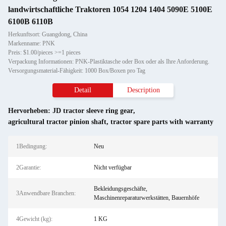
landwirtschaftliche Traktoren 1054 1204 1404 5090E 5100E
6100B 6110B
Herkunftsort: Guangdong, China
Markenname: PNK
Preis: $1.00/pieces >=1 pieces
Verpackung Informationen: PNK-Plastiktasche oder Box oder als Ihre Anforderung.
Versorgungsmaterial-Fähigkeit: 1000 Box/Boxen pro Tag
Detail
Description
Hervorheben:
JD tractor sleeve ring gear
,
agricultural tractor pinion shaft
,
tractor spare parts with warranty
1Bedingung:
Neu
2Garantie:
Nicht verfügbar
Bekleidungsgeschäfte,
3Anwendbare Branchen:
Maschinenreparaturwerkstätten, Bauernhöfe
4Gewicht (kg):
1 KG