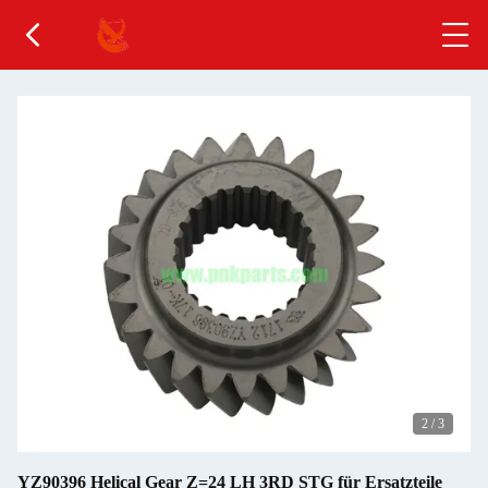
2
/
3
YZ90396 Helical Gear Z=24 LH 3RD STG für Ersatzteile