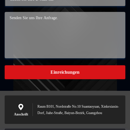
Einreichungen
Raum B101, Nordstraße No.10 Suantaoyuan, Xinkexiaxin-
Dorf, Jiahe-Straße, Baiyun-Bezirk, Guangzhou
Anschrift