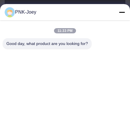
PNK-Joey
xianzhihao@gzxingchao.info
E-Mail-Adresse
11:33 PM
Good day, what product are you looking for?
008613580404923
Telefon
Guangzhou Xingchao Agriculture Machinery
Co., Ltd.