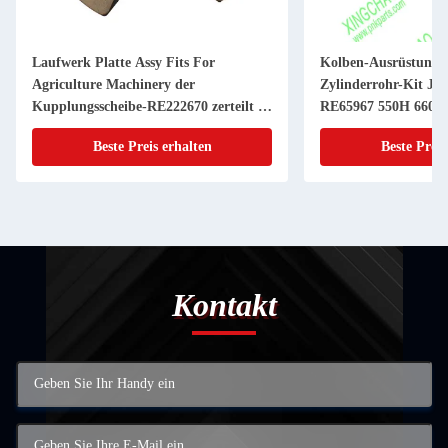
Laufwerk Platte Assy Fits For
Kolben-Ausrüstung 
Agriculture Machinery der
Zylinderrohr-Kit JD
Kupplungsscheibe-RE222670 zerteilt 11
RE65967 550H 6603 
Zoll 20 KEIL
Powerthch Turbo
Beste Preis erhalten
Beste Preis
Kontakt