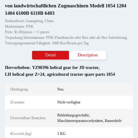
von landwirtschaftlichen Zugmaschinen Modell 1054 1204
1404 6100B 6110B 6403
Herkunftsort: Guangdong, China
Markenname: PNK
Preis: $1.00/pieces >=1 pieces
Verpackung Informationen: PNK-Plastiktasche oder Box oder als Ihre Anforderung.
Versorgungsmaterial-Fähigkeit: 1000 Box/Boxen pro Tag
Detail
Description
Hervorheben:
YZ90396 helical gear for JD tractor
,
LH helical gear Z=24
,
agricultural tractor spare parts 1054
1Bedingung:
Neu
2Garantie:
Nicht verfügbar
Bekleidungsgeschäfte,
3Anwendbare Branchen:
Maschinenreparaturwerkstätten, Bauernhöfe
4Gewicht (kg):
1 KG