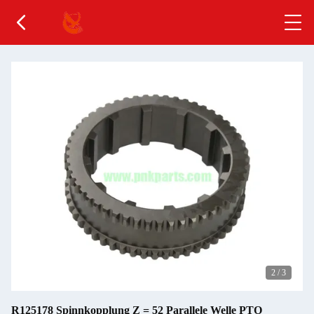
2
/
3
R125178 Spinnkopplung Z = 52 Parallele Welle PTO