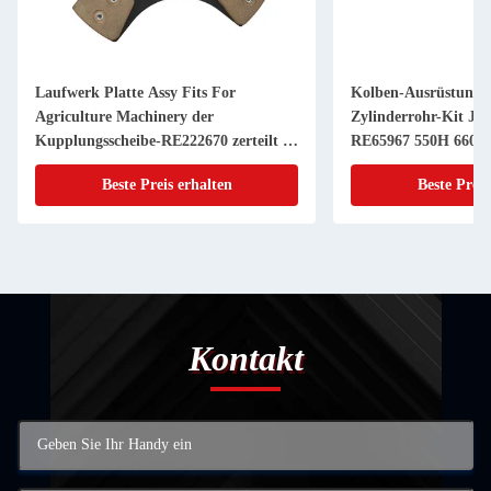
Laufwerk Platte Assy Fits For
Kolben-Ausrüstung 
Agriculture Machinery der
Zylinderrohr-Kit JD
Kupplungsscheibe-RE222670 zerteilt 11
RE65967 550H 6603 
Zoll 20 KEIL
Powerthch Turbo
Beste Preis erhalten
Beste Preis
Kontakt