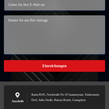
Einreichungen
Raum B101, Nordstraße No.10 Suantaoyuan, Xinkexiaxin-
Dorf, Jiahe-Straße, Baiyun-Bezirk, Guangzhou
Anschrift