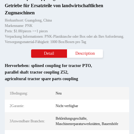
Getriebe für Ersatzteile von landwirtschaftlichen
Zugmaschinen
Herkunftsort: Guangdong, China
Markenname: PNK
Preis: $1.00/pieces >=1 pieces
Verpackung Informationen: PNK-Plastiktasche oder Box oder als Ihre Anforderung.
Versorgungsmaterial-Fähigkeit: 1000 Box/Boxen pro Tag
Detail
Description
Hervorheben:
splined coupling for tractor PTO
,
parallel shaft tractor coupling Z52
,
agricultural tractor spare parts coupling
1Bedingung:
Neu
2Garantie:
Nicht verfügbar
Bekleidungsgeschäfte,
3Anwendbare Branchen:
Maschinenreparaturwerkstätten, Bauernhöfe