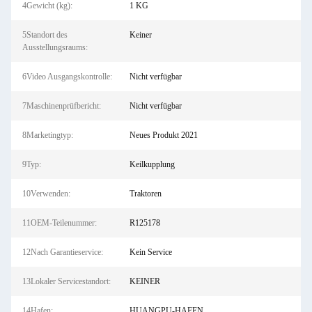
4Gewicht (kg):
1 KG
5Standort des
Keiner
Ausstellungsraums:
6Video Ausgangskontrolle:
Nicht verfügbar
7Maschinenprüfbericht:
Nicht verfügbar
8Marketingtyp:
Neues Produkt 2021
9Typ:
Keilkupplung
10Verwenden:
Traktoren
11OEM-Teilenummer:
R125178
12Nach Garantieservice:
Kein Service
13Lokaler Servicestandort:
KEINER
14Hafen:
HUANGPU-HAFEN