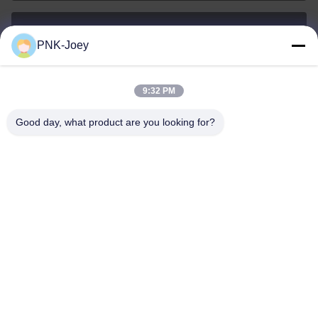
PNK-Joey
xianzhihao@gzxingchao.info
E-Mail-Adresse
9:32 PM
Good day, what product are you looking for?
008613580404923
Telefon
Guangzhou Xingchao Agriculture Machinery
Co., Ltd.