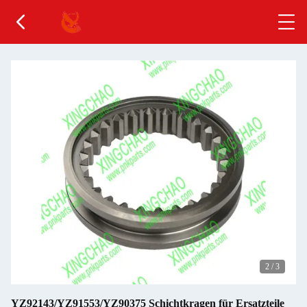
2
/
3
YZ92143/YZ91553/YZ90375 Schichtkragen für Ersatzteile