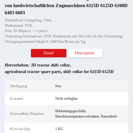
von landwirtschaftlichen Zugmaschinen 6115D 6125D 6100D
6403 6603
Herkunftsort: Guangdong, China
Markenname: PNK
Preis: $1.00/pieces >=1 pieces
Verpackung Informationen: PNK-Plastiktasche oder Box oder als Ihre Anforderung.
Versorgungsmaterial-Fähigkeit: 1000 Box/Boxen pro Tag
Detail
Description
Hervorheben:
JD tractor shift collar
,
agricultural tractor spare parts
,
shift collar for 6115D 6125D
1Bedingung:
Neu
2Garantie:
Nicht verfügbar
Bekleidungsgeschäfte,
3Anwendbare Branchen:
Maschinenreparaturwerkstätten, Bauernhöfe
4Gewicht (kg):
1 KG