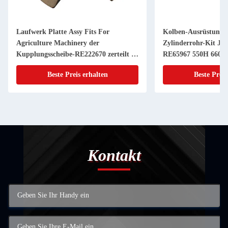
Laufwerk Platte Assy Fits For
Kolben-Ausrüstung 
Agriculture Machinery der
Zylinderrohr-Kit JD
Kupplungsscheibe-RE222670 zerteilt 11
RE65967 550H 6603 
Zoll 20 KEIL
Powerthch Turbo
Beste Preis erhalten
Beste Preis
Kontakt