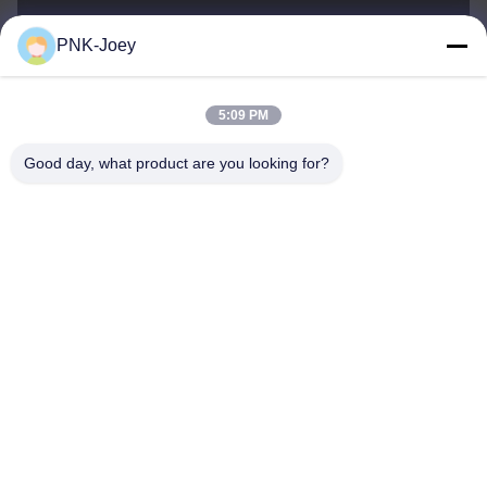
PNK-Joey
xianzhihao@gzxingchao.info
E-Mail-Adresse
5:09 PM
Good day, what product are you looking for?
008613580404923
Telefon
Guangzhou Xingchao Agriculture Machinery
Co., Ltd.