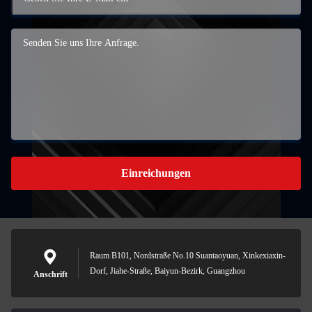
Einreichungen
Raum B101, Nordstraße No.10 Suantaoyuan, Xinkexiaxin-
Dorf, Jiahe-Straße, Baiyun-Bezirk, Guangzhou
Anschrift