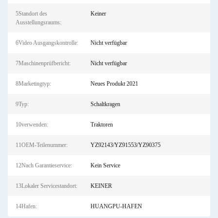
5Standort des
Keiner
Ausstellungsraums:
6Video Ausgangskontrolle:
Nicht verfügbar
7Maschinenprüfbericht:
Nicht verfügbar
8Marketingtyp:
Neues Produkt 2021
9Typ:
Schaltkragen
10verwenden:
Traktoren
11OEM-Teilenummer:
YZ92143/YZ91553/YZ90375
12Nach Garantieservice:
Kein Service
13Lokaler Servicestandort:
KEINER
14Hafen:
HUANGPU-HAFEN