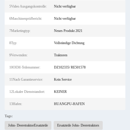
5Video Ausgangskontrolle:
Nicht verfügbar
6Maschinenprüfbericht:
Nicht verfügbar
7Marketingtyp:
Neues Produkt 2021
8Typ:
Vollständige Dichtung
9Verwenden:
Traktoren
10OEM-Teilenummer:
DZ102335/ RE501578
11Nach Garantieservice:
Kein Service
12Lokaler Dienststandort:
KEINER
13Hafen:
HUANGPU-HAFEN
Tags:
John- DeeretraktorErsatzteile
Ersatzteile John- Deeretraktors