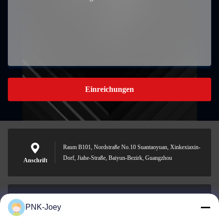
Einreichungen
Raum B101, Nordstraße No.10 Suantaoyuan, Xinkexiaxin-
Dorf, Jiahe-Straße, Baiyun-Bezirk, Guangzhou
Anschrift
PNK-Joey
xianzhihao@gzxingchao.info
E-Mail-Adresse