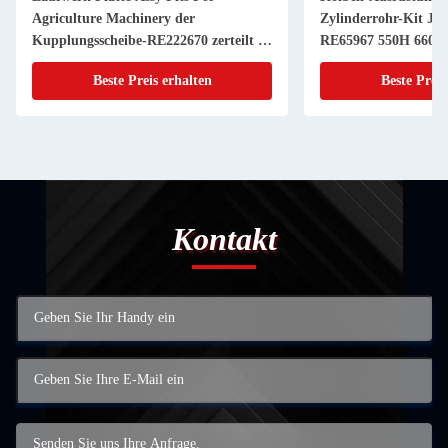
Agriculture Machinery der
Zylinderrohr-Kit JD
Kupplungsscheibe-RE222670 zerteilt 11
RE65967 550H 6603 
Zoll 20 KEIL
Powerthch Turbo
Beste Preis erhalten
Beste Preis
Kontakt