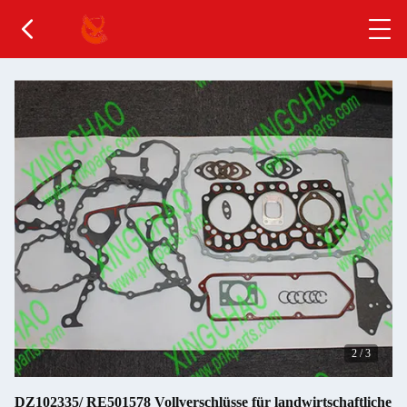
2
/
3
DZ102335/ RE501578 Vollverschlüsse für landwirtschaftliche