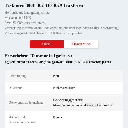
Traktoren 300B 302 310 3029 Traktoren
Herkunftsort: Guangdong, China
Markenname: PNK
Preis: $1.00/pieces >=1 pieces
Verpackung Informationen: PNK-Plastiktasche oder Box oder als Ihre Anforderung.
Versorgungsmaterial-Fähigkeit: 1000 Box/Boxen pro Tag
Detail
Description
Hervorheben:
JD tractor full gasket set
,
agricultural tractor engine gasket
,
300B 302 310 tractor parts
1Bedingung:
Neu
2Garantie:
Nicht verfügbar
Bekleidungsgeschäfte,
3Anwendbare Branchen:
Maschinenreparaturwerkstätten, Bauernhöfe
4Standort des
Keiner
Ausstellungsraums: