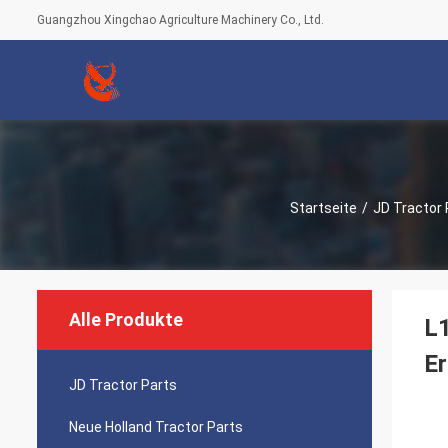
Guangzhou Xingchao Agriculture Machinery Co., Ltd.
Startseite
/
JD Tractor 
Alle Produkte
L
Er
JD Tractor Parts
Neue Holland Tractor Parts