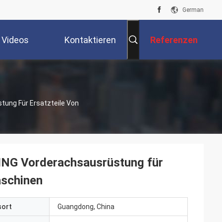
German
Videos
Kontaktieren
Referenzen
Sie Uns
ung Für Ersatzteile Von
G Vorderachsausrüstung für
aschinen
sort
Guangdong, China