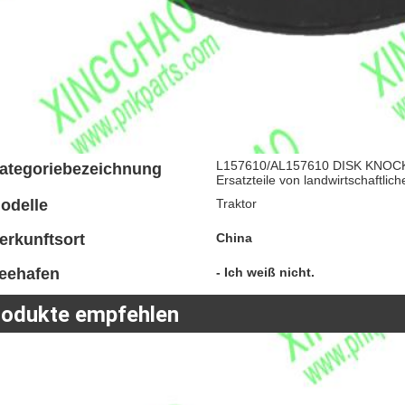
L157610/AL157610 DISK KNOCK
ategoriebezeichnung
Ersatzteile von landwirtschaftli
odelle
Traktor
erkunftsort
China
eehafen
- Ich weiß nicht.
rodukte empfehlen