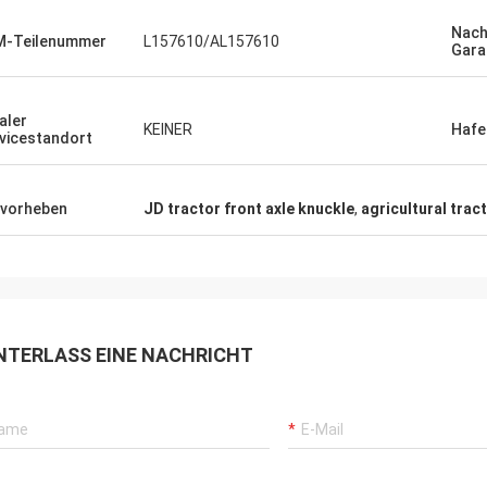
Nac
M-Teilenummer
L157610/AL157610
Gara
aler
KEINER
Hafe
vicestandort
vorheben
JD tractor front axle knuckle
,
agricultural trac
NTERLASS EINE NACHRICHT