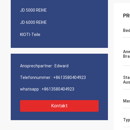
JD 5000 REIHE
PR
JD 6000 REIHE
Bed
KIOTI-Teile
An
Bra
Ansprechpartner :
Edward
Telefonnummer :
+8613580404923
Sta
Aus
whatsapp :
+8613580404923
Mas
Kontakt
Typ