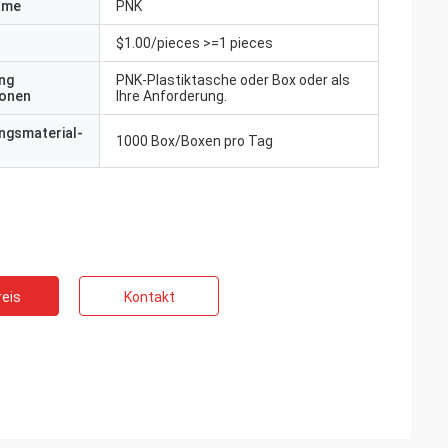
ame
PNK
$1.00/pieces >=1 pieces
ng
PNK-Plastiktasche oder Box oder als
ionen
Ihre Anforderung.
ngsmaterial-
1000 Box/Boxen pro Tag
eis
Kontakt