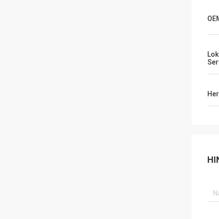
OE
Lok
Ser
Her
HI