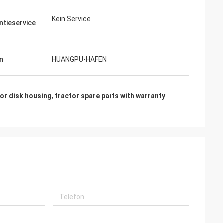
h
Kein Service
ntieservice
n
HUANGPU-HAFEN
tor disk housing
,
tractor spare parts with warranty