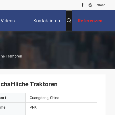
German
Videos
Kontaktieren
Referenzen
Sie Uns
che Traktoren
haftliche Traktoren
sort
Guangdong, China
ame
PNK