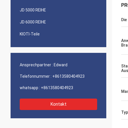
PR
JD 5000 REIHE
Die
JD 6000 REIHE
KIOTI-Teile
An
Bra
Ansprechpartner :
Edward
Sta
Aus
Telefonnummer :
+8613580404923
whatsapp :
+8613580404923
Mas
Kontakt
Typ