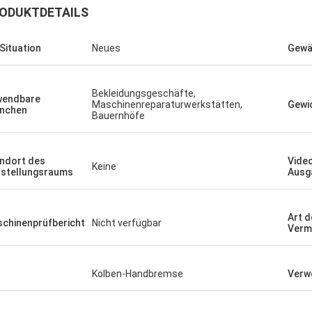
ODUKTDETAILS
 Situation
Neues
Gewä
Bekleidungsgeschäfte,
wendbare
Maschinenreparaturwerkstätten,
Gewic
nchen
Bauernhöfe
ndort des
Vide
Keine
stellungsraums
Ausg
Art d
chinenprüfbericht
Nicht verfügbar
Verm
Kolben-Handbremse
Verw