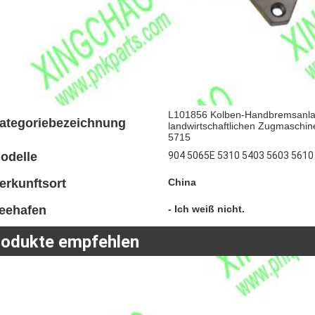
L101856 Kolben-Handbremsanlage
ategoriebezeichnung
landwirtschaftlichen Zugmasch
5715
odelle
904 5065E 5310 5403 5603 5610
erkunftsort
China
eehafen
- Ich weiß nicht.
rodukte empfehlen