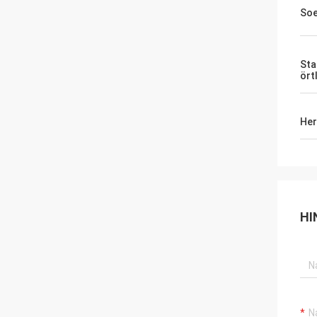
So
Sta
ört
Her
HI