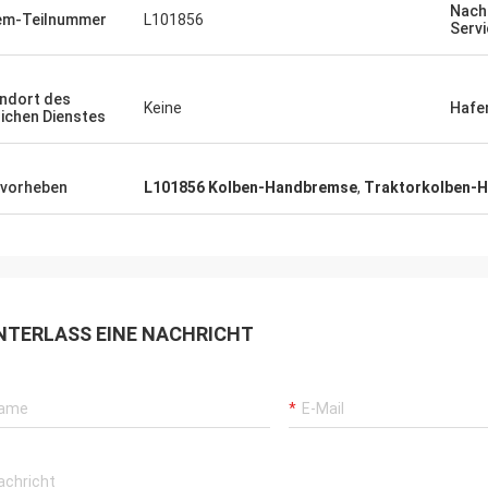
Nach
em-Teilnummer
L101856
Servi
ndort des
Keine
Hafe
lichen Dienstes
vorheben
L101856 Kolben-Handbremse
,
Traktorkolben-
NTERLASS EINE NACHRICHT