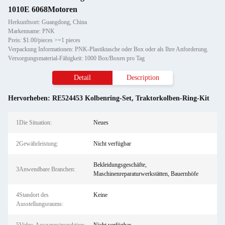
1010E 6068Motoren
Herkunftsort: Guangdong, China
Markenname: PNK
Preis: $1.00/pieces >=1 pieces
Verpackung Informationen: PNK-Plastiktasche oder Box oder als Ihre Anforderung.
Versorgungsmaterial-Fähigkeit: 1000 Box/Boxen pro Tag
Detail
Description
Hervorheben:
RE524453 Kolbenring-Set
,
Traktorkolben-Ring-Kit
1Die Situation:
Neues
2Gewährleistung:
Nicht verfügbar
Bekleidungsgeschäfte,
3Anwendbare Branchen:
Maschinenreparaturwerkstätten, Bauernhöfe
4Standort des
Keine
Ausstellungsraums: