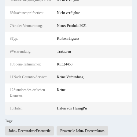
5Video-Ausgangsinspektion:
Nicht verfügbar
6Maschinenprüfbericht:
Nicht verfügbar
7Art der Vermarktung:
Neues Produkt 2021
8Typ:
Kolbenringsatz
9Verwendung:
Traktoren
10Soem-Teilnummer:
RE524453
11Nach Garantie-Service:
Keine Verbindung.
12Standort des örtlichen
Keine
Dienstes:
13Hafen:
Hafen von HuangPu
Tags:
John- DeeretraktorErsatzteile
Ersatzteile John- Deeretraktors