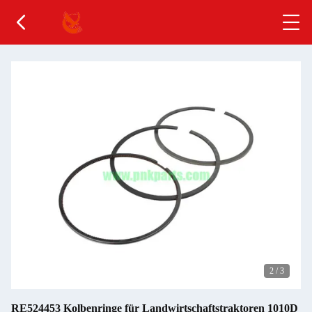
2
/
3
RE524453 Kolbenringe für Landwirtschaftstraktoren 1010D