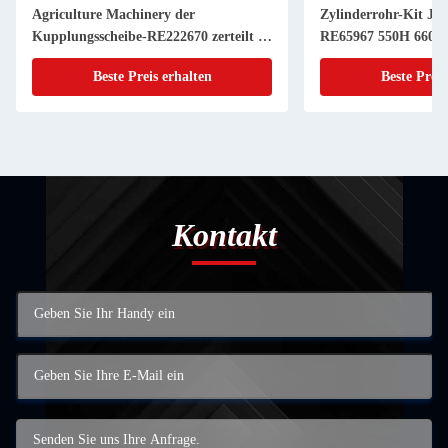
Agriculture Machinery der
Zylinderrohr-Kit JD
Kupplungsscheibe-RE222670 zerteilt 11
RE65967 550H 6603 
Zoll 20 KEIL
Powerthch Turbo
Beste Preis erhalten
Beste Preis
Kontakt