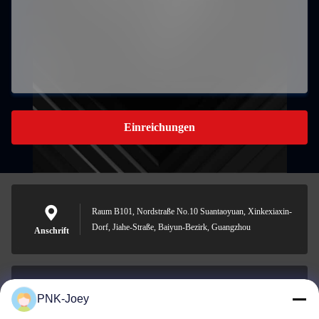
Einreichungen
Raum B101, Nordstraße No.10 Suantaoyuan, Xinkexiaxin-
Dorf, Jiahe-Straße, Baiyun-Bezirk, Guangzhou
Anschrift
PNK-Joey
xianzhihao@gzxingchao.info
E-Mail-Adresse