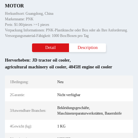
MOTOR
Herkunftsort: Guangdong, China
Markenname: PNK
Preis: $1.00/pieces >=1 pieces
Verpackung Informationen: PNK-Plastiktasche oder Box oder als Ihre Anforderung.
Versorgungsmaterial-Fähigkeit: 1000 Box/Boxen pro Tag
Detail
Description
Hervorheben:
JD tractor oil cooler
,
agricultural machinery oil cooler
,
4045H engine oil cooler
1Bedingung:
Neu
2Garantie:
Nicht verfügbar
Bekleidungsgeschäfte,
3Anwendbare Branchen:
Maschinenreparaturwerkstätten, Bauernhöfe
4Gewicht (kg):
1 KG