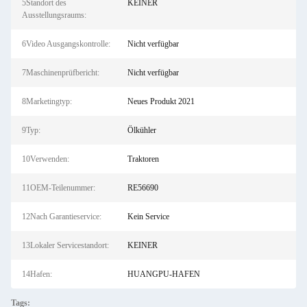
5Standort des
KEINER
Ausstellungsraums:
6Video Ausgangskontrolle:
Nicht verfügbar
7Maschinenprüfbericht:
Nicht verfügbar
8Marketingtyp:
Neues Produkt 2021
9Typ:
Ölkühler
10Verwenden:
Traktoren
11OEM-Teilenummer:
RE56690
12Nach Garantieservice:
Kein Service
13Lokaler Servicestandort:
KEINER
14Hafen:
HUANGPU-HAFEN
Tags: