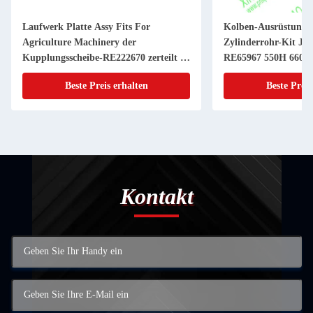
Laufwerk Platte Assy Fits For
Kolben-Ausrüstung 
Agriculture Machinery der
Zylinderrohr-Kit JD
Kupplungsscheibe-RE222670 zerteilt 11
RE65967 550H 6603 
Zoll 20 KEIL
Powerthch Turbo
Beste Preis erhalten
Beste Preis
Kontakt