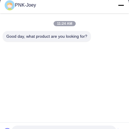
PNK-Joey
xianzhihao@gzxingchao.info
E-Mail-Adresse
11:24 AM
Good day, what product are you looking for?
008613580404923
Telefon
Guangzhou Xingchao Agriculture Machinery
Co., Ltd.