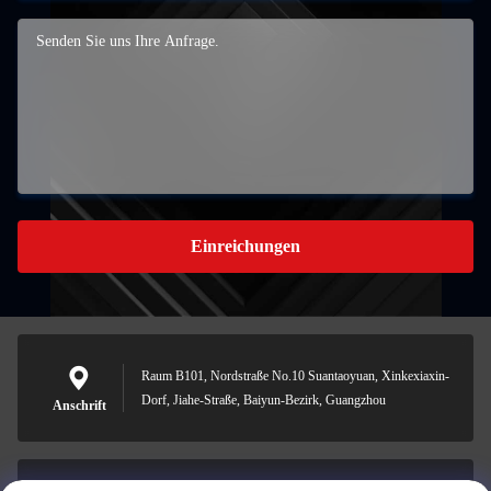
Einreichungen
Raum B101, Nordstraße No.10 Suantaoyuan, Xinkexiaxin-
Dorf, Jiahe-Straße, Baiyun-Bezirk, Guangzhou
Anschrift