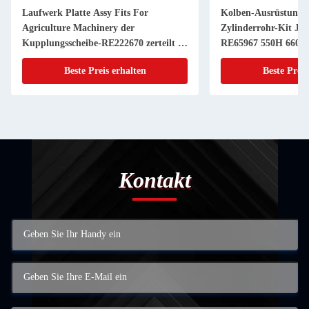
Laufwerk Platte Assy Fits For
Kolben-Ausrüstung 
Agriculture Machinery der
Zylinderrohr-Kit JD
Kupplungsscheibe-RE222670 zerteilt 11
RE65967 550H 6603 
Zoll 20 KEIL
Powerthch Turbo
Beste Preis erhalten
Beste Preis
Kontakt