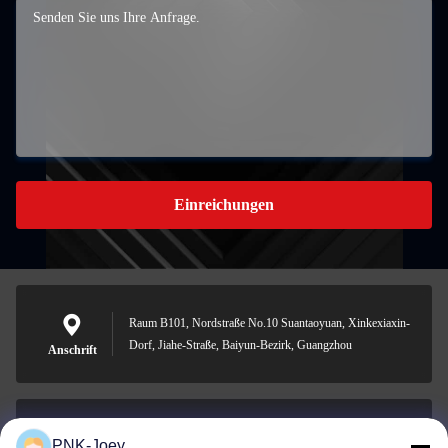
Einreichungen
Raum B101, Nordstraße No.10 Suantaoyuan, Xinkexiaxin-
Dorf, Jiahe-Straße, Baiyun-Bezirk, Guangzhou
Anschrift
PNK-Joey
xianzhihao@gzxingchao.info