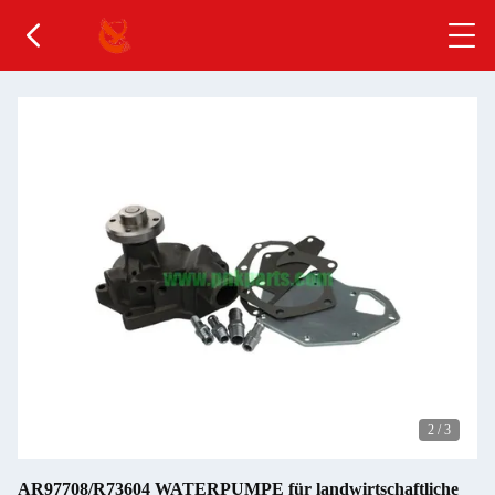
3
/
3
AR97708/R73604 WATERPUMPE für landwirtschaftliche