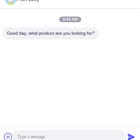
E-Mail-Adresse
9:45 AM
Good day, what product are you looking for?
008613580404923
Telefon
Guangzhou Xingchao Agriculture Machinery
Co., Ltd.
Beste Preis erhalten
Get a Quote
Guangzhou Xingchao Agriculture Machinery Co., Ltd.