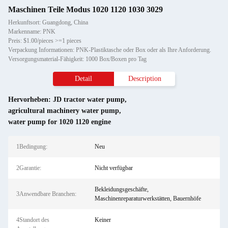
Maschinen Teile Modus 1020 1120 1030 3029
Herkunftsort: Guangdong, China
Markenname: PNK
Preis: $1.00/pieces >=1 pieces
Verpackung Informationen: PNK-Plastiktasche oder Box oder als Ihre Anforderung.
Versorgungsmaterial-Fähigkeit: 1000 Box/Boxen pro Tag
Detail
Description
Hervorheben:
JD tractor water pump
,
agricultural machinery water pump
,
water pump for 1020 1120 engine
1Bedingung:
Neu
2Garantie:
Nicht verfügbar
Bekleidungsgeschäfte,
3Anwendbare Branchen:
Maschinenreparaturwerkstätten, Bauernhöfe
4Standort des
Keiner