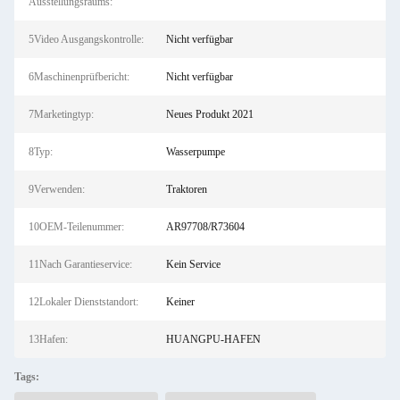
Ausstellungsraums:
5Video Ausgangskontrolle:
Nicht verfügbar
6Maschinenprüfbericht:
Nicht verfügbar
7Marketingtyp:
Neues Produkt 2021
8Typ:
Wasserpumpe
9Verwenden:
Traktoren
10OEM-Teilenummer:
AR97708/R73604
11Nach Garantieservice:
Kein Service
12Lokaler Dienststandort:
Keiner
13Hafen:
HUANGPU-HAFEN
Tags: