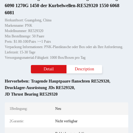
6090 1270G 1450 der Kurbelwellen-RE529320 1550 6068
6081
Herkunftsort: Guangdong, China
Markenname: PNK
Modellnummer: RE529320
Min Bestellmenge: 50 Paare
Preis: $1.00-100/Pairs >=1 Pairs
Verpackung Informationen: PNK-Plastiktasche oder Box oder als Ihre Anforderung.
Lieferzeit: 15-30 Tage
Versorgungsmaterial-Fähigkeit: 1000 Box/Boxen pro Tag
Detail
Description
Hervorheben:
Tragende Hauptpaare flanschten RE529320
,
Drucklager-Ausrüstung JDs RE529320
,
JD Thrust Bearing RE529320
1Bedingung:
Neu
2Garantie:
Nicht verfügbar