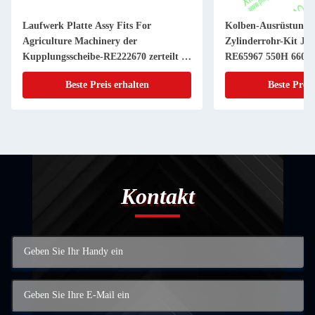
Laufwerk Platte Assy Fits For
Kolben-Ausrüstung 
Agriculture Machinery der
Zylinderrohr-Kit JD
Kupplungsscheibe-RE222670 zerteilt 11
RE65967 550H 6603 
Zoll 20 KEIL
Powerthch Turbo
Beste Preis erhalten
Beste Preis
Kontakt