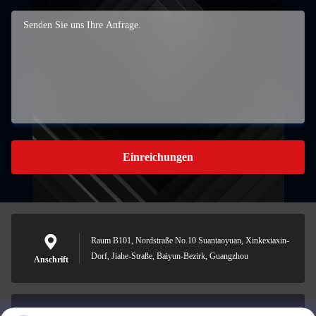
Einreichungen
Raum B101, Nordstraße No.10 Suantaoyuan, Xinkexiaxin-
Dorf, Jiahe-Straße, Baiyun-Bezirk, Guangzhou
Anschrift