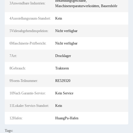
Bekleidungsgeschäfte,
3Anwendbare Industrien:
Maschinenreparaturwerkstätten, Bauernhöfe
4Ausstellungsraum-Standort:
Kein
5Videoabgehendinspektion:
Nicht verfügbar
6Maschinerie-Prüfbericht:
Nicht verfügbar
7Art:
Drucklager
8Gebrauch:
Traktoren
9Soem-Teilnummer:
RE529320
10Nach Garantie-Service:
Kein Service
11Lokaler Service-Standort:
Kein
12Hafen:
HuangPu-Hafen
Tags: