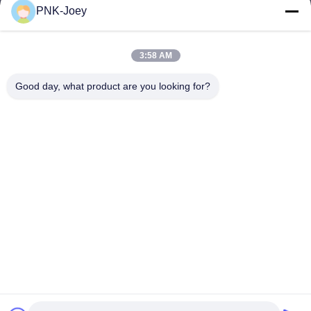
PNK-Joey
xianzhihao@gzxingchao.info
E-Mail-Adresse
3:58 AM
Good day, what product are you looking for?
008613580404923
Telefon
Guangzhou Xingchao Agriculture Machinery
Co., Ltd.