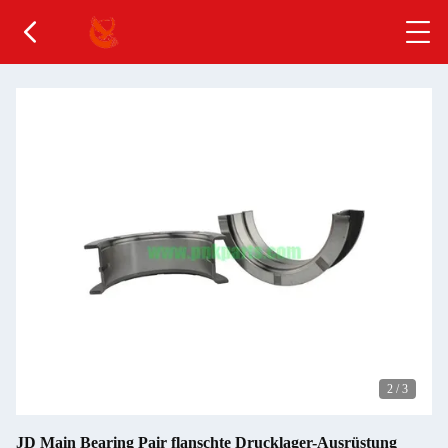
2
/
3
JD Main Bearing Pair flanschte Drucklager-Ausrüstung