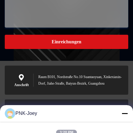
Einreichungen
Raum B101, Nordstraße No.10 Suantaoyuan, Xinkexiaxin-
Dorf, Jiahe-Straße, Baiyun-Bezirk, Guangzhou
Anschrift
PNK-Joey
xianzhihao@gzxingchao.info
E-Mail-Adresse
3:20 PM