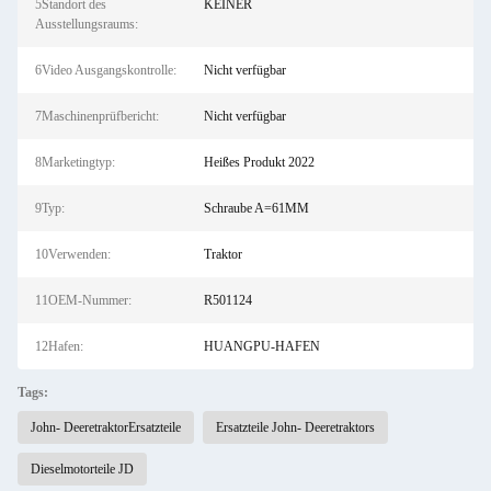
5Standort des
KEINER
Ausstellungsraums:
6Video Ausgangskontrolle:
Nicht verfügbar
7Maschinenprüfbericht:
Nicht verfügbar
8Marketingtyp:
Heißes Produkt 2022
9Typ:
Schraube A=61MM
10Verwenden:
Traktor
11OEM-Nummer:
R501124
12Hafen:
HUANGPU-HAFEN
Tags:
John- DeeretraktorErsatzteile
Ersatzteile John- Deeretraktors
Dieselmotorteile JD