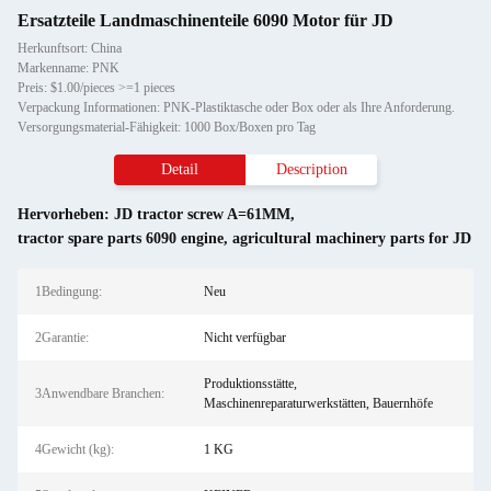
Ersatzteile Landmaschinenteile 6090 Motor für JD
Herkunftsort: China
Markenname: PNK
Preis: $1.00/pieces >=1 pieces
Verpackung Informationen: PNK-Plastiktasche oder Box oder als Ihre Anforderung.
Versorgungsmaterial-Fähigkeit: 1000 Box/Boxen pro Tag
Detail
Description
Hervorheben:
JD tractor screw A=61MM
,
tractor spare parts 6090 engine
,
agricultural machinery parts for JD
1Bedingung:
Neu
2Garantie:
Nicht verfügbar
Produktionsstätte,
3Anwendbare Branchen:
Maschinenreparaturwerkstätten, Bauernhöfe
4Gewicht (kg):
1 KG