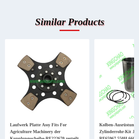
Similar Products
Laufwerk Platte Assy Fits For
Kolben-Ausrüstung 
Agriculture Machinery der
Zylinderrohr-Kit JD
Kupplungsscheibe-RE222670 zerteilt 11
RE65967 550H 6603 