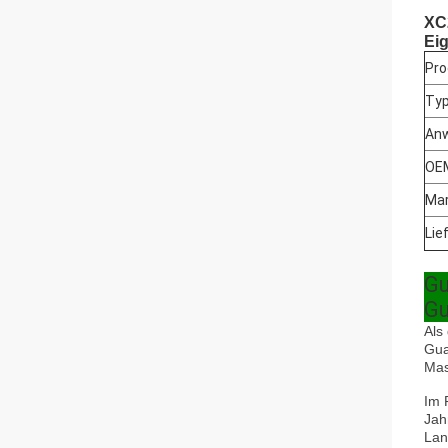
XC2
Ei
Pro
Typ
An
OE
Mar
Lie
Gu
Gu
Als
Gua
Mas
Im 
Jah
Lan