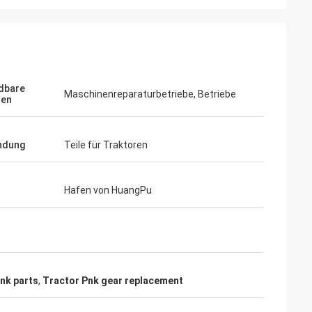
dbare
Maschinenreparaturbetriebe, Betriebe
hen
ndung
Teile für Traktoren
Hafen von HuangPu
Pnk parts
,
Tractor Pnk gear replacement