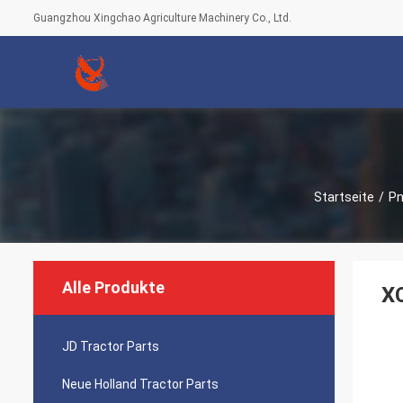
Guangzhou Xingchao Agriculture Machinery Co., Ltd.
Startseite
/
Pn
Alle Produkte
XC
JD Tractor Parts
Neue Holland Tractor Parts