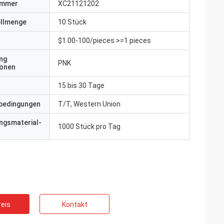
ummer
XC21121202
ellmenge
10 Stück
$1.00-100/pieces >=1 pieces
ng
PNK
ionen
15 bis 30 Tage
bedingungen
T/T, Western Union
ngsmaterial-
1000 Stück pro Tag
eis
Kontakt