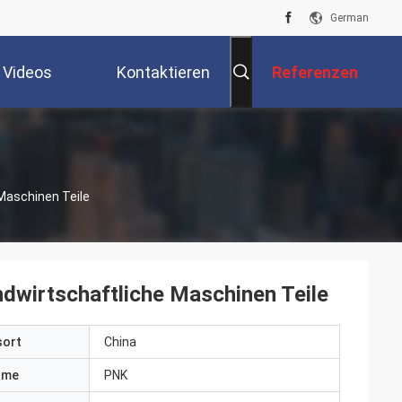
German
Videos
Kontaktieren
Referenzen
Sie Uns
Maschinen Teile
dwirtschaftliche Maschinen Teile
sort
China
ame
PNK