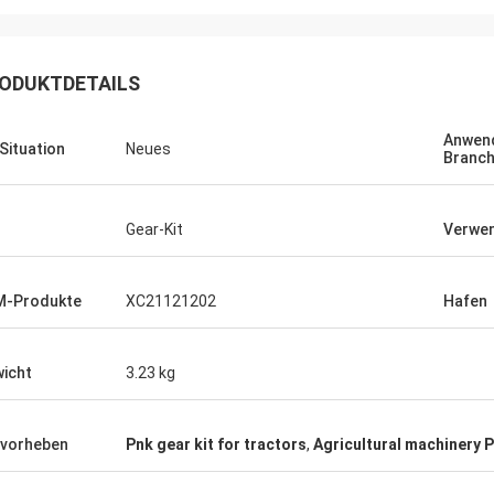
ODUKTDETAILS
Anwen
 Situation
Neues
Branc
Gear-Kit
Verwe
M-Produkte
XC21121202
Hafen
icht
3.23 kg
vorheben
Pnk gear kit for tractors
,
Agricultural machinery 