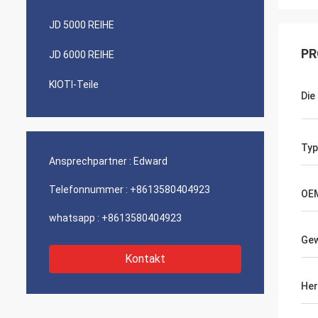
JD 5000 REIHE
PR
JD 6000 REIHE
KIOTI-Teile
Die
Typ
Ansprechpartner :
Edward
Telefonnummer :
+8613580404923
OE
whatsapp :
+8613580404923
Gew
Kontakt
Her