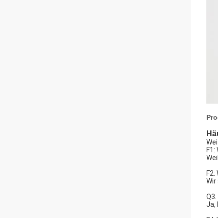
Pro
Häu
Wei
F1:
Wei
F2:
Wir
Q3.
Ja,