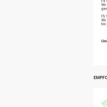
F4:
Wir
gan
F5:
Wir
bis
Umb
EMPFO