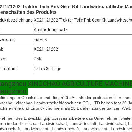
1121202 Traktor Teile Pnk Gear Kit Landwirtschaftliche Ma
genschaften des Produkts
duktbezeichnung:
XC21121202 Traktor Teile Pnk Gear Kit Landwirtsch
:
Ausrüstungssatz
wendung:
Für
Pnk
M:
XC21121202
ke:
PNK
ferdatum:
15 bis 30 Tage
angzhou XINGCHAO AGRICULTURE MACHINERY CO
angzhou.
 die längste Geschichte und die größte Anzahl der professionellen Land
ngzhou xingchao Landwirtschaft
Maschinen CO., LTD haben fast 20 Jah
chinenteile und Entwicklung mehr als 20 Länder aus der ganzen Welt.
Rahmen des Entwicklungsprozesses arbeitete das Unternehmen weiter
ren in den Bereichen Landwirtschaft, Landwirtschaft, Landwirtschaft, La
dwirtschaft, Landwirtschaft, Landwirtschaft, Landwirtschaft, Landwirtsch