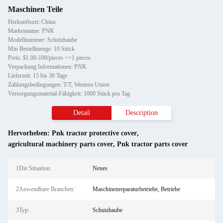
Maschinen Teile
Herkunftsort: China
Markenname: PNK
Modellnummer: Schutzhaube
Min Bestellmenge: 10 Stück
Preis: $1.00-100/pieces >=1 pieces
Verpackung Informationen: PNK
Lieferzeit: 15 bis 30 Tage
Zahlungsbedingungen: T/T, Western Union
Versorgungsmaterial-Fähigkeit: 1000 Stück pro Tag
Detail
Description
Hervorheben:
Pnk tractor protective cover
,
agricultural machinery parts cover
,
Pnk tractor parts cover
1Die Situation:
Neues
2Anwendbare Branchen:
Maschinenreparaturbetriebe, Betriebe
3Typ:
Schutzhaube