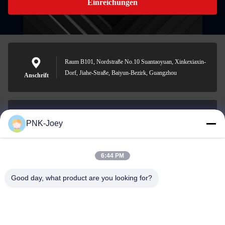
Einreichungen
Raum B101, Nordstraße No.10 Suantaoyuan, Xinkexiaxin-
Dorf, Jiahe-Straße, Baiyun-Bezirk, Guangzhou
Anschrift
PNK-Joey
xianzhihao@gzxingchao.info
E-Mail-Adresse
6:44 PM
Good day, what product are you looking for?
008613580404923
Telefon