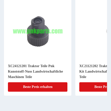
XC24121201 Traktor Teile Pnk
XC21121202 Traktor 
Kunststoff-Nuss Landwirtschaftliche
Kit Landwirtschaftl
Maschinen Teile
Teile
Beste Preis erhalten
Beste Preis