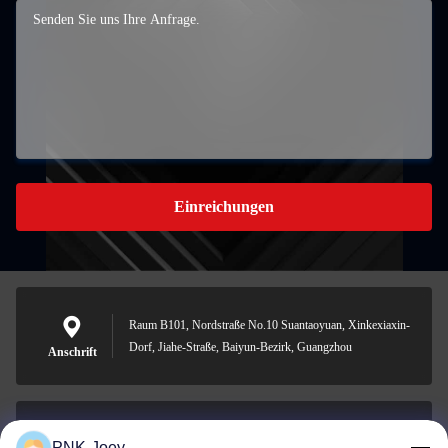
Einreichungen
Raum B101, Nordstraße No.10 Suantaoyuan, Xinkexiaxin-
Dorf, Jiahe-Straße, Baiyun-Bezirk, Guangzhou
Anschrift
PNK-Joey