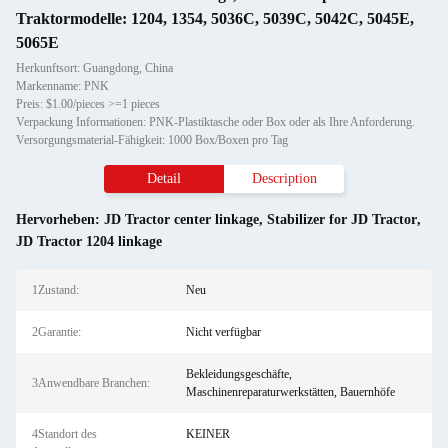
Traktormodelle: 1204, 1354, 5036C, 5039C, 5042C, 5045E,
5065E
Herkunftsort: Guangdong, China
Markenname: PNK
Preis: $1.00/pieces >=1 pieces
Verpackung Informationen: PNK-Plastiktasche oder Box oder als Ihre Anforderung.
Versorgungsmaterial-Fähigkeit: 1000 Box/Boxen pro Tag
Detail
Description
Hervorheben:
JD Tractor center linkage
,
Stabilizer for JD Tractor
,
JD Tractor 1204 linkage
1Zustand:
Neu
2Garantie:
Nicht verfügbar
Bekleidungsgeschäfte,
3Anwendbare Branchen:
Maschinenreparaturwerkstätten, Bauernhöfe
4Standort des
KEINER