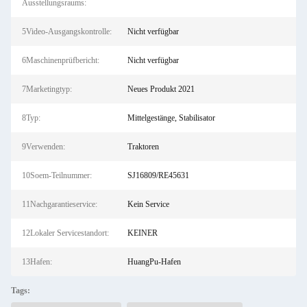
Ausstellungsraums:
5Video-Ausgangskontrolle:
Nicht verfügbar
6Maschinenprüfbericht:
Nicht verfügbar
7Marketingtyp:
Neues Produkt 2021
8Typ:
Mittelgestänge, Stabilisator
9Verwenden:
Traktoren
10Soem-Teilnummer:
SJ16809/RE45631
11Nachgarantieservice:
Kein Service
12Lokaler Servicestandort:
KEINER
13Hafen:
HuangPu-Hafen
Tags: