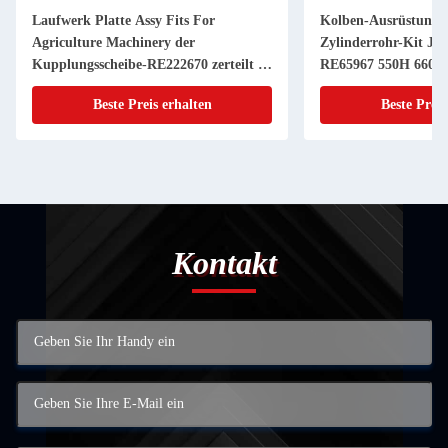
Laufwerk Platte Assy Fits For
Kolben-Ausrüstung 
Agriculture Machinery der
Zylinderrohr-Kit JD
Kupplungsscheibe-RE222670 zerteilt 11
RE65967 550H 6603 
Zoll 20 KEIL
Powerthch Turbo
Beste Preis erhalten
Beste Preis
Kontakt