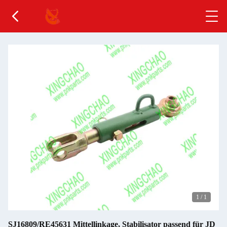
1
/
1
SJ16809/RE45631 Mittellinkage, Stabilisator passend für JD