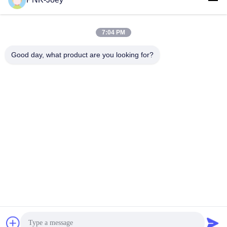
xianzhihao@gzxingchao.info
E-Mail-Adresse
7:04 PM
Good day, what product are you looking for?
008613580404923
Telefon
Guangzhou Xingchao Agriculture Machinery
Co., Ltd.
Beste Preis erhalten
Get a Quote
Guangzhou Xingchao Agriculture Machinery Co., Ltd.