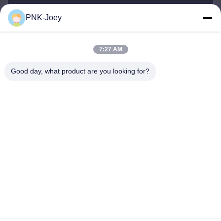
PNK-Joey
xianzhihao@gzxingchao.info
E-Mail-Adresse
7:27 AM
Good day, what product are you looking for?
008613580404923
Telefon
Guangzhou Xingchao Agriculture Machinery
Co., Ltd.