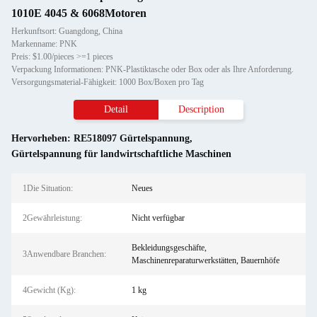
1010E 4045 & 6068Motoren
Herkunftsort: Guangdong, China
Markenname: PNK
Preis: $1.00/pieces >=1 pieces
Verpackung Informationen: PNK-Plastiktasche oder Box oder als Ihre Anforderung.
Versorgungsmaterial-Fähigkeit: 1000 Box/Boxen pro Tag
Detail
Description
Hervorheben:
RE518097 Gürtelspannung
,
Gürtelspannung für landwirtschaftliche Maschinen
1Die Situation:
Neues
2Gewährleistung:
Nicht verfügbar
Bekleidungsgeschäfte,
3Anwendbare Branchen:
Maschinenreparaturwerkstätten, Bauernhöfe
4Gewicht (Kg):
1 kg