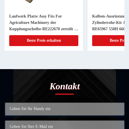
Laufwerk Platte Assy Fits For
Kolben-Ausrüstung 
Agriculture Machinery der
Zylinderrohr-Kit JD
Kupplungsscheibe-RE222670 zerteilt 11
RE65967 550H 6603 
Zoll 20 KEIL
Powerthch Turbo
Beste Preis erhalten
Beste Preis
Kontakt