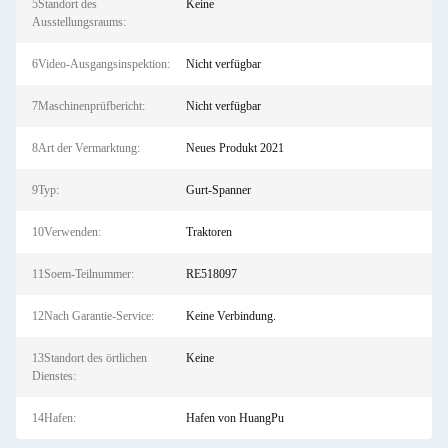
5Standort des
Keine
Ausstellungsraums:
6Video-Ausgangsinspektion:
Nicht verfügbar
7Maschinenprüfbericht:
Nicht verfügbar
8Art der Vermarktung:
Neues Produkt 2021
9Typ:
Gurt-Spanner
10Verwenden:
Traktoren
11Soem-Teilnummer:
RE518097
12Nach Garantie-Service:
Keine Verbindung.
13Standort des örtlichen
Keine
Dienstes:
14Hafen:
Hafen von HuangPu