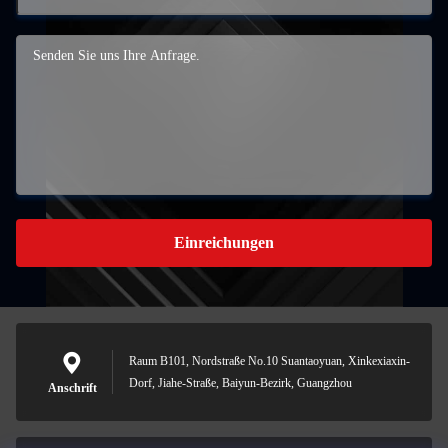
Einreichungen
Raum B101, Nordstraße No.10 Suantaoyuan, Xinkexiaxin-
Dorf, Jiahe-Straße, Baiyun-Bezirk, Guangzhou
Anschrift