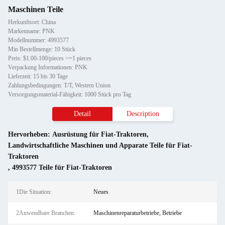
Maschinen Teile
Herkunftsort: China
Markenname: PNK
Modellnummer: 4993577
Min Bestellmenge: 10 Stück
Preis: $1.00-100/pieces >=1 pieces
Verpackung Informationen: PNK
Lieferzeit: 15 bis 30 Tage
Zahlungsbedingungen: T/T, Western Union
Versorgungsmaterial-Fähigkeit: 1000 Stück pro Tag
Detail
Description
Hervorheben:
Ausrüstung für Fiat-Traktoren
,
Landwirtschaftliche Maschinen und Apparate Teile für Fiat-
Traktoren
,
4993577 Teile für Fiat-Traktoren
1Die Situation:
Neues
2Anwendbare Branchen:
Maschinenreparaturbetriebe, Betriebe