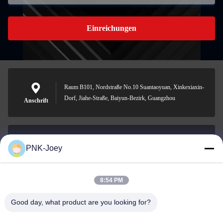
Einreichungen
Raum B101, Nordstraße No.10 Suantaoyuan, Xinkexiaxin-
Dorf, Jiahe-Straße, Baiyun-Bezirk, Guangzhou
Anschrift
PNK-Joey
xianzhihao@gzxingchao.info
E-Mail-Adresse
8:54 PM
Good day, what product are you looking for?
008613580404923
Telefon