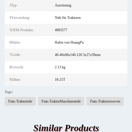
3Typ:
Ausrüstung
4Verwendung:
Teile für Traktoren
5OEM-Produkte:
4993577
6Hafen:
Hafen von HuangPu
7Größe:
40-46x60x140-126.5x27x59mm
8Gewicht:
2.13 kg
9Zähne:
16-21T
Tags:
Fiats-Traktorteile
Fiats-TraktorMaschinenteile
Fiats-Traktorreserven
Similar Products