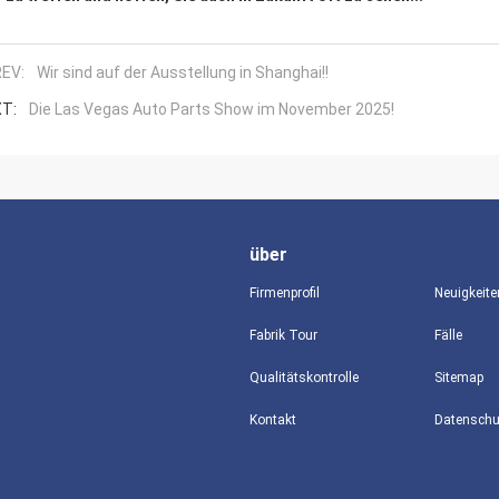
EV:
Wir sind auf der Ausstellung in Shanghai!!
T:
Die Las Vegas Auto Parts Show im November 2025!
über
Firmenprofil
Neuigkeite
Fabrik Tour
Fälle
Qualitätskontrolle
Sitemap
Kontakt