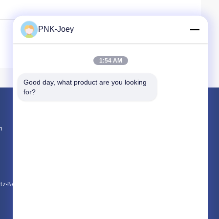
PNK-Joey
1:54 AM
Good day, what product are you looking 
for?
Produkte
n
JD Tractor Parts
Neue Holland Tractor Parts
Kubota-Traktor-Teile
Datenschutz-Bestimmungen
Alle Kategorien