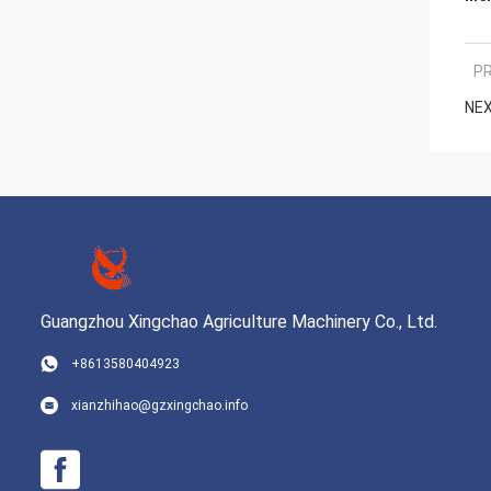
PR
NEX
Guangzhou Xingchao Agriculture Machinery Co., Ltd.
+8613580404923
xianzhihao@gzxingchao.info