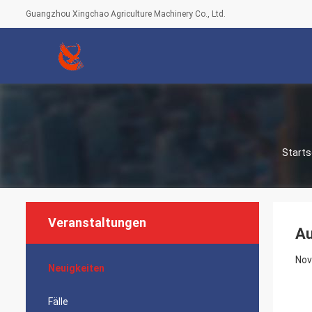
Guangzhou Xingchao Agriculture Machinery Co., Ltd.
Starts
Veranstaltungen
Au
Nov
Neuigkeiten
Fälle